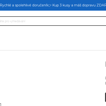
 Rychlé a spolehlivé doručení!👉 Kup 3 kusy a máš dopravu ZDA