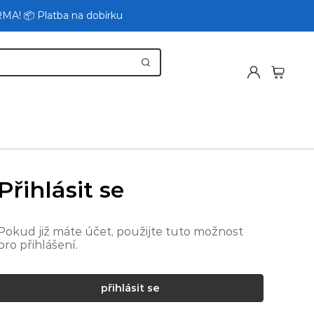
RMA! 📦 Platba na dobírku
Přihlásit se
Pokud již máte účet, použijte tuto možnost
pro přihlášení.
přihlásit se