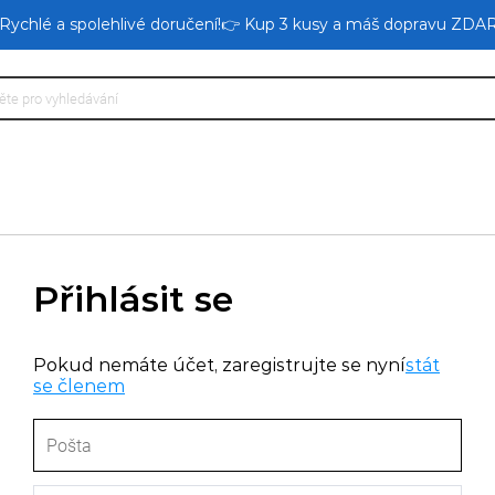
 Rychlé a spolehlivé doručení!👉 Kup 3 kusy a máš dopravu ZDA
Přihlásit se
Pokud nemáte účet, zaregistrujte se nyní
stát
se členem