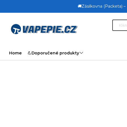
🚚Zásilkovna (Packeta) –
Home
💪Doporučené produkty