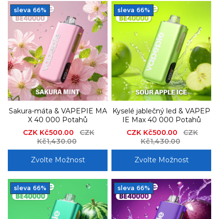
sleva
66%
sleva
66%
Sakura-máta & VAPEPIE MA
Kyselé jablečný led & VAPEP
X 40 000 Potahů
IE Max 40 000 Potahů
Sale
CZK Kč500.00
Regular
CZK
Sale
CZK Kč500.00
Regular
CZK
price
Kč1,430.00
price
price
Kč1,430.00
price
Zvolte Možnost
Zvolte Možnost
sleva
66%
sleva
66%