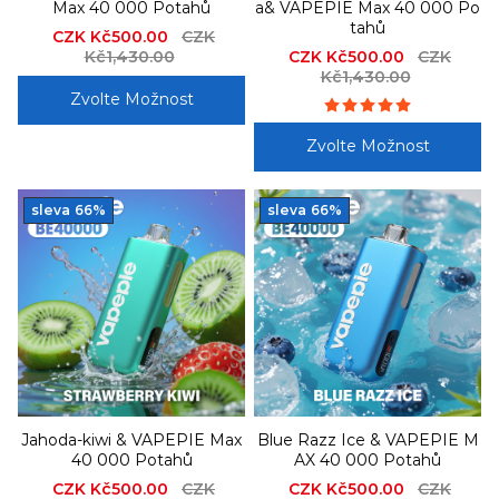
Max 40 000 Potahů
a& VAPEPIE Max 40 000 Po
tahů
Sale
CZK Kč500.00
Regular
CZK
price
Kč1,430.00
price
Sale
CZK Kč500.00
Regular
CZK
price
Kč1,430.00
price
Zvolte Možnost
Zvolte Možnost
sleva
66%
sleva
66%
Jahoda-kiwi & VAPEPIE Max
Blue Razz Ice & VAPEPIE M
40 000 Potahů
AX 40 000 Potahů
Sale
CZK Kč500.00
Regular
CZK
Sale
CZK Kč500.00
Regular
CZK