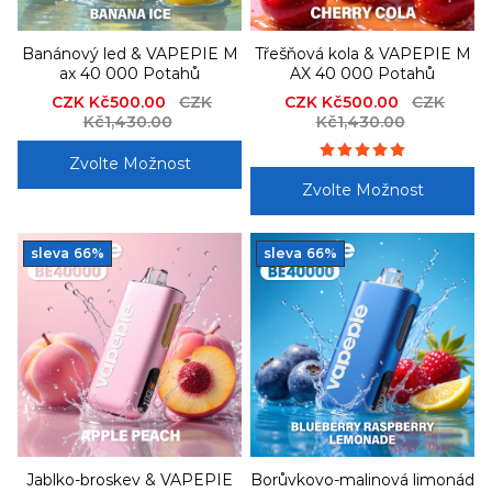
Banánový led & VAPEPIE M
Třešňová kola & VAPEPIE M
ax 40 000 Potahů
AX 40 000 Potahů
Sale
CZK Kč500.00
Regular
CZK
Sale
CZK Kč500.00
Regular
CZK
price
Kč1,430.00
price
price
Kč1,430.00
price
Zvolte Možnost
Zvolte Možnost
sleva
66%
sleva
66%
Jablko-broskev & VAPEPIE
Borůvkovo-malinová limonád