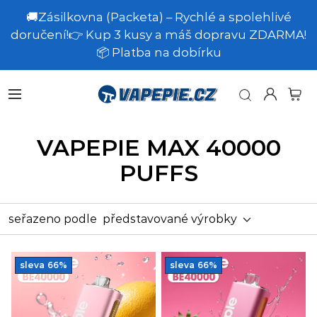
🚚Zásilkovna (Packeta) – Rychlé a spolehlivé
doručení!👉 Kup 3 kusy a máš dopravu ZDARMA!
📦 Platba na dobírku
VAPEPIE MAX 40000
PUFFS
seřazeno podle
představované výrobky
sleva
66%
sleva
66%