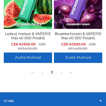
Ledový meloun & VAPEPIE
Brusinka-hrozen & VAPEPIE
Max 40 000 Potahů
Max 40 000 Potahů
Sale
CZK Kč500.00
Regular
CZK
Sale
CZK Kč500.00
Regular
CZK
price
Kč1,430.00
price
price
Kč1,430.00
price
Zvolte Možnost
Zvolte Možnost
1
<<
<
>
>>
O nás