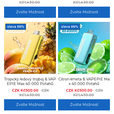
price
Kč1,430.00
price
price
Kč1,430.00
price
Zvolte Možnost
Zvolte Možnost
sleva
66%
sleva
66%
Tropický ledový trojboj & VAP
Citron-limeta & VAPEPIE Ma
EPIE Max 40 000 Potahů
x 40 000 Potahů
Sale
CZK Kč500.00
Regular
CZK
Sale
CZK Kč500.00
Regular
CZK
price
Kč1,430.00
price
price
Kč1,430.00
price
Zvolte Možnost
Zvolte Možnost