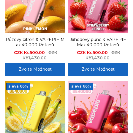
Růžový citron & VAPEPIE M
Jahodový punč & VAPEPIE
ax 40 000 Potahů
Max 40 000 Potahů
Sale
CZK Kč500.00
Regular
CZK
Sale
CZK Kč500.00
Regular
CZK
price
Kč1,430.00
price
price
Kč1,430.00
price
Zvolte Možnost
Zvolte Možnost
sleva
66%
sleva
66%