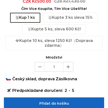
Sale
CZK Kč500.00
Regular
CZK Kč1,430.00
price
price
Čím Více Koupíte, Tím Více Ušetříte!
🥉Kup 1 ks
🥈Kupte 3 ks sleva 15%
🥇Kupte 5 ks, sleva 600 Kč!
💎Kupte 10 ks, sleva 1250 Kč!（Doprava
zdarma）
Množství
Český sklad, doprava Zásilkovna
Předpokládané doručení:
2
-
5
Přidat do košíku