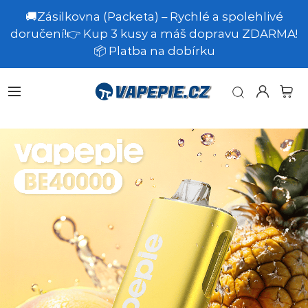
🚚Zásilkovna (Packeta) – Rychlé a spolehlivé
doručení!👉 Kup 3 kusy a máš dopravu ZDARMA!
📦 Platba na dobírku