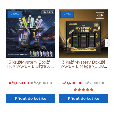
- 63%
- 51%
3 ks🎁Mystery Box🎁 |
3 ks🎁Mystery Box🎁|
TK × VAPEPIE Ultra X 15
VAPEPIE Mega 70 000
000 Potahů
Potahů
Kč1,050.00
Kč2,890.00
Kč1,400.00
Kč2,900.00
Přidat do košíku
Přidat do košíku