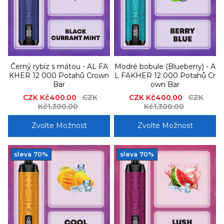
Černý rybíz s mátou - AL FA
Modré bobule (Blueberry) - A
KHER 12 000 Potahů Crown
L FAKHER 12 000 Potahů Cr
Bar
own Bar
Sale
CZK Kč400.00
Regular
CZK
Sale
CZK Kč400.00
Regular
CZK
price
Kč1,300.00
price
price
Kč1,300.00
price
Zvolte Možnost
Zvolte Možnost
sleva
70%
sleva
70%