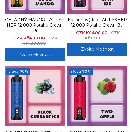
CHLADNÝ MANGO - AL FAK
Melounový led - AL FAKHER
HER 12 000 Potahů Crown
12 000 Potahů Crown Bar
Bar
Sale
CZK Kč400.00
Regular
CZK
Sale
CZK Kč400.00
Regular
CZK
price
Kč1,300.00
price
price
Kč1,300.00
price
Zvolte Možnost
Zvolte Možnost
sleva
70%
sleva
70%