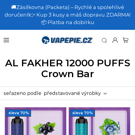
🚚Zásilkovna (Packeta) – Rychlé a spolehlivé
doručení!👉 Kup 3 kusy a máš dopravu ZDARMA!
📦 Platba na dobírku
AL FAKHER 12000 PUFFS
Crown Bar
seřazeno podle
představované výrobky
sleva
70%
sleva
70%