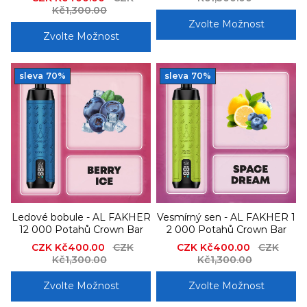
price
Kč1,300.00
price
Zvolte Možnost
Zvolte Možnost
sleva
70%
sleva
70%
Ledové bobule - AL FAKHER
Vesmírný sen - AL FAKHER 1
12 000 Potahů Crown Bar
2 000 Potahů Crown Bar
Sale
CZK Kč400.00
Regular
CZK
Sale
CZK Kč400.00
Regular
CZK
price
Kč1,300.00
price
price
Kč1,300.00
price
Zvolte Možnost
Zvolte Možnost