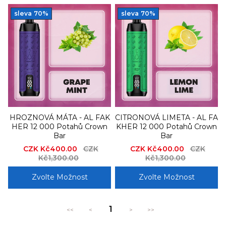
sleva
70%
sleva
70%
HROZNOVÁ MÁTA - AL FAK
CITRONOVÁ LIMETA - AL FA
HER 12 000 Potahů Crown
KHER 12 000 Potahů Crown
Bar
Bar
Sale
CZK Kč400.00
Regular
CZK
Sale
CZK Kč400.00
Regular
CZK
price
Kč1,300.00
price
price
Kč1,300.00
price
Zvolte Možnost
Zvolte Možnost
1
<<
<
>
>>