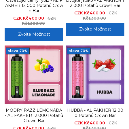
Osvěžující černý rybíz - AL F
Dvojité jablko - AL FAKHER 1
AKHER 12 000 Potahů Crow
2 000 Potahů Crown Bar
n Bar
Sale
CZK Kč400.00
Regular
CZK
Sale
CZK Kč400.00
Regular
CZK
price
Kč1,300.00
price
price
Kč1,300.00
price
Zvolte Možnost
Zvolte Možnost
sleva
70%
sleva
70%
MODRÝ RAZZ LEMONÁDA
HUBBA - AL FAKHER 12 00
- AL FAKHER 12 000 Potahů
0 Potahů Crown Bar
Crown Bar
Sale
CZK Kč400.00
Regular
CZK
Sale
CZK Kč400.00
Regular
CZK
price
Kč1,300.00
price