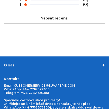
1
(0)
Napsat recenzi
O nás
Kontakt
Email:
CUSTOMERSERVICE@EUVAPEPIE.COM
WhatsApp: +44 7716 572300
Telegram: +44 7482 493861
Speciální květnová akce pro členy!
🎉 Přidejte se k nám ještě dnes a kontaktujte nás přes
WhatsApp (+44 7716 572300), abyste získali exkluzivní slevy a