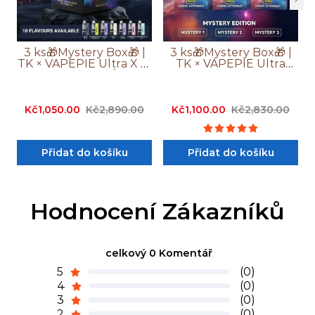
3 ks🎁Mystery Box🎁 |
3 ks🎁Mystery Box🎁 |
TK × VAPEPIE Ultra X 15
TK × VAPEPIE Ultra
000 Potahů
Phantom 30 000
Potahů
Kč1,050.00
Kč2,890.00
Kč1,100.00
Kč2,830.00
Přidat do košíku
Přidat do košíku
Hodnocení Zákazníků
celkový 0 Komentář
5
(0)
4
(0)
3
(0)
2
(0)