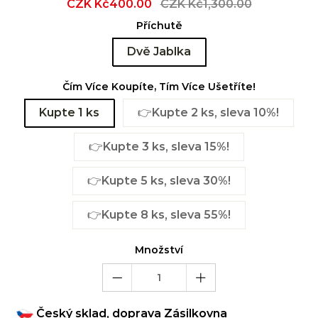
Sale
CZK Kč400.00
Regular
CZK Kč1,300.00
price
price
Příchutě
Dvě Jablka
Čím Více Koupíte, Tím Více Ušetříte!
Kupte 1 ks
👉Kupte 2 ks, sleva 10%!
👉Kupte 3 ks, sleva 15%!
👉Kupte 5 ks, sleva 30%!
👉Kupte 8 ks, sleva 55%!
Množství
Český sklad, doprava Zásilkovna