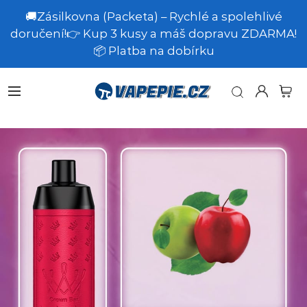
🚚Zásilkovna (Packeta) – Rychlé a spolehlivé
doručení!👉 Kup 3 kusy a máš dopravu ZDARMA!
📦 Platba na dobírku