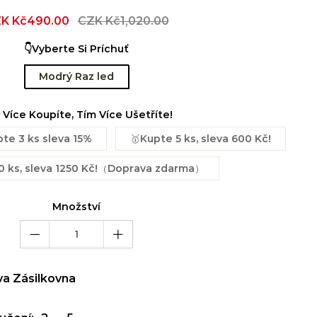
e
K Kč490.00
Regular
CZK Kč1,020.00
ce
price
👇Vyberte Si Príchuť
Modrý Raz led
 Více Koupíte, Tím Více Ušetříte!
te 3 ks sleva 15%
🥇Kupte 5 ks, sleva 600 Kč!
0 ks, sleva 1250 Kč!（Doprava zdarma）
Množství
va Zásilkovna