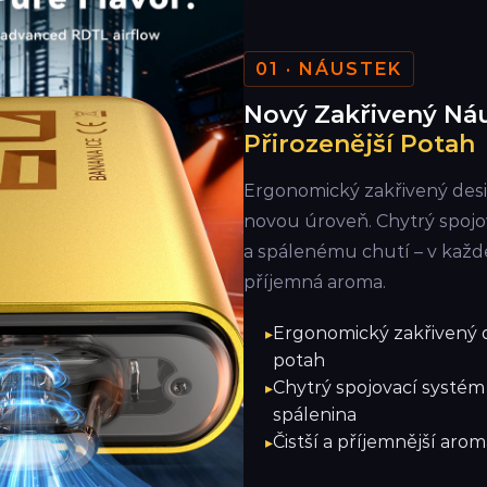
01 · NÁUSTEK
Nový Zakřivený Náu
Přirozenější Potah
Ergonomický zakřivený des
novou úroveň. Chytrý spojo
a spálenému chutí – v každ
příjemná aroma.
Ergonomický zakřivený d
potah
Chytrý spojovací systém
spálenina
Čistší a příjemnější ar