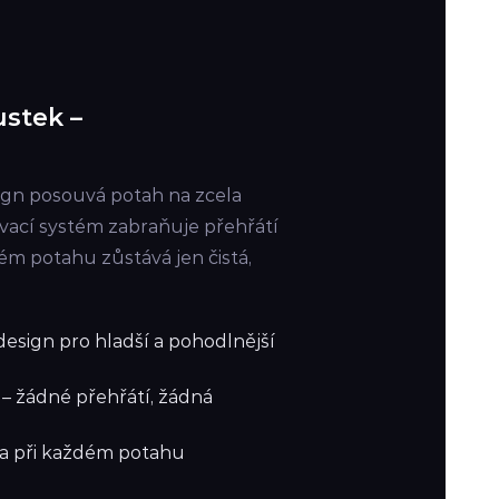
stek –
ign posouvá potah na zcela
vací systém zabraňuje přehřátí
ém potahu zůstává jen čistá,
esign pro hladší a pohodlnější
 – žádné přehřátí, žádná
oma při každém potahu