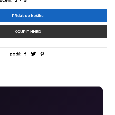
učení:
2
-
5
Přidat do košíku
KOUPIT HNED
podíl: