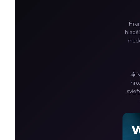
Hran
hladší
mode
🍇 
hro
sviež