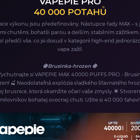
VAPEPIE PRO
40 000 POTAHŮ
ice výkonu jsou předefinovány. Nástupce řady MAX – s 
mi chutěmi, bohatší parou a delším, stabilním zážitkem
l předčí vše, co jsi dosud v kategorii high-end jednoráz
vape zažil.
🍇Brusinka-hrozen 🍇
Vychutnajte si VAPEPIE MAX 40000 PUFFS PRO - Brusi
zen! 🍒 Neodolateľná explózia sladkého šťavnatého hroz
ej brusnice, ktorá okamžite očarí vaše zmysly. 🌟 Stvore
milovníkov bohatej ovocnej chuti. Užite si 40 000 ťahov