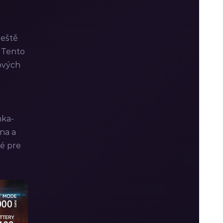
ještě
. Tento
ových
nka-
na a
né pre
!