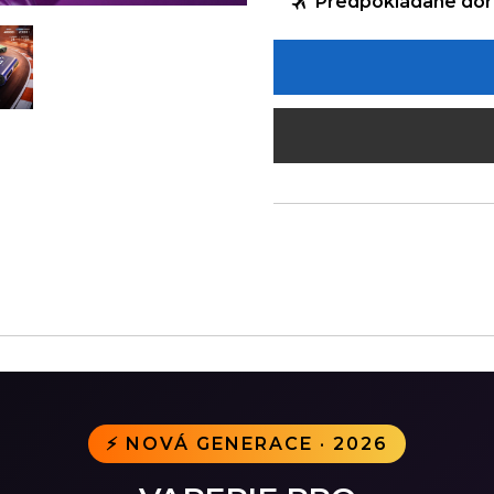
Předpokládané dor
⚡ NOVÁ GENERACE · 2026