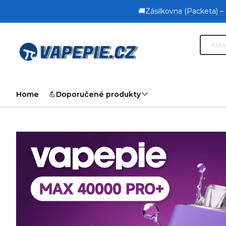
🚚Zásilkovna (Packeta) –
Home
💪Doporučené produkty