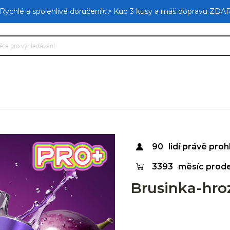
 Rychlé a spolehlivé doručení!👉 Kup 3 kusy a máš dopravu ZDA
90
lidí právě prohl
3393
měsíc prod
Brusinka-hr