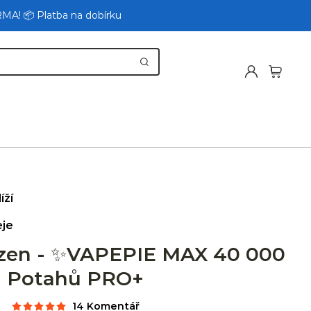
RMA! 📦 Platba na dobírku
íží
eje
ozen - ✨VAPEPIE MAX 40 000
Potahů PRO+
14 Komentář