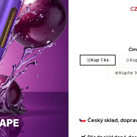
Sal
CZ
pri
Čím
🥉Kup 1 ks
🥈Kup
💎Kupte 1
Český sklad, dopra