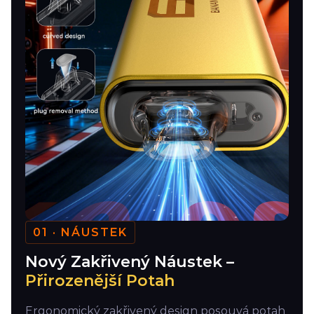
01 · NÁUSTEK
Nový Zakřivený Náustek –
Přirozenější Potah
Ergonomický zakřivený design posouvá potah