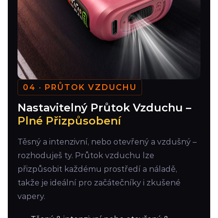
04 · PRŮTOK VZDUCHU
Nastavitelný Průtok Vzduchu –
Plné Přizpůsobení
Těsný a intenzivní, nebo otevřený a vzdušný –
rozhoduješ ty. Průtok vzduchu lze
přizpůsobit každému prostředí a náladě,
takže je ideální pro začátečníky i zkušené
vapery.