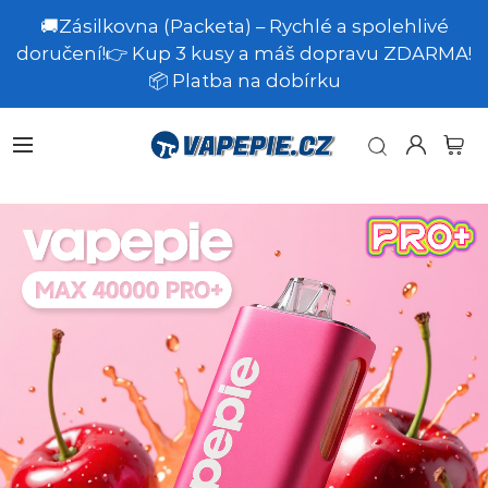
🚚Zásilkovna (Packeta) – Rychlé a spolehlivé
doručení!👉 Kup 3 kusy a máš dopravu ZDARMA!
📦 Platba na dobírku