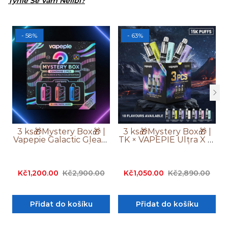
Tyhle Se Vám Nelíbí?
- 58%
- 63%
3 ks🎁Mystery Box🎁 |
3 ks🎁Mystery Box🎁 |
Vapepie Galactic Gleam
TK × VAPEPIE Ultra X 15
45 000 Potahů
000 Potahů
Kč1,200.00
Kč2,900.00
Kč1,050.00
Kč2,890.00
Přidat do košíku
Přidat do košíku