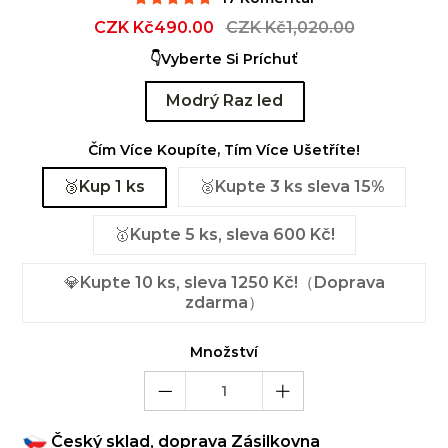
Sale
CZK Kč490.00
Regular
CZK Kč1,020.00
price
price
👇Vyberte Si Príchuť
Modrý Raz led
Čím Více Koupíte, Tím Více Ušetříte!
🥉Kup 1 ks
🥈Kupte 3 ks sleva 15%
🥇Kupte 5 ks, sleva 600 Kč!
💎Kupte 10 ks, sleva 1250 Kč!（Doprava
zdarma）
Množství
Český sklad, doprava Zásilkovna