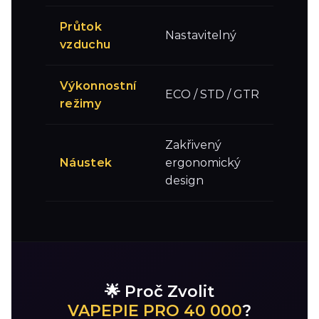
Průtok
Nastavitelný
vzduchu
Výkonnostní
ECO / STD / GTR
režimy
Zakřivený
Náustek
ergonomický
design
🌟 Proč Zvolit
VAPEPIE PRO 40 000
?