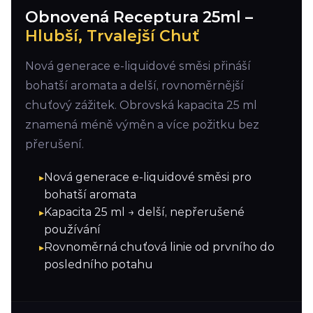
Obnovená Receptura 25ml –
Hlubší, Trvalejší Chuť
Nová generace e-liquidové směsi přináší
bohatší aromata a delší, rovnoměrnější
chuťový zážitek. Obrovská kapacita 25 ml
znamená méně výměn a více požitku bez
přerušení.
Nová generace e-liquidové směsi pro
bohatší aromata
Kapacita 25 ml → delší, nepřerušené
používání
Rovnoměrná chuťová linie od prvního do
posledního potahu