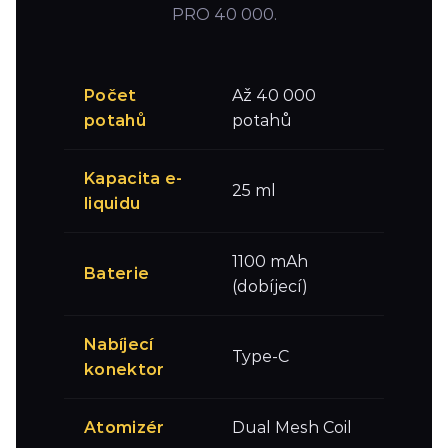
PRO 40 000.
Počet
Až 40 000
potahů
potahů
Kapacita e-
25 ml
liquidu
1100 mAh
Baterie
(dobíjecí)
Nabíjecí
Type-C
konektor
Atomizér
Dual Mesh Coil