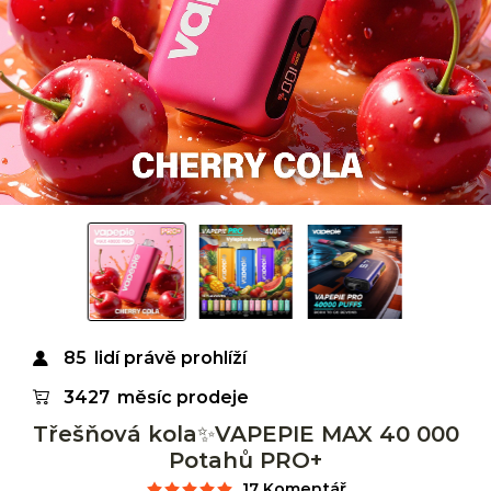
85
lidí právě prohlíží
3427
měsíc prodeje
Třešňová kola✨VAPEPIE MAX 40 000
Potahů PRO+
17 Komentář