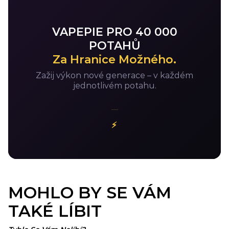
VAPEPIE PRO 40 000
POTAHŮ
Za Hranice Možného.
Zažij výkon nové generace – v každém
jednotlivém potahu.
⚡
MOHLO BY SE VÁM
TAKÉ LÍBIT