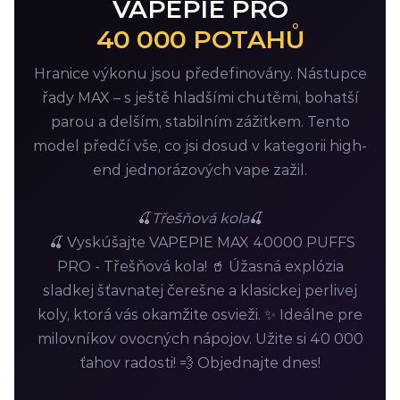
VAPEPIE PRO
40 000 POTAHŮ
Hranice výkonu jsou předefinovány. Nástupce
řady MAX – s ještě hladšími chutěmi, bohatší
parou a delším, stabilním zážitkem. Tento
model předčí vše, co jsi dosud v kategorii high-
end jednorázových vape zažil.
🍒
Třešňová kola
🍒
🍒 Vyskúšajte VAPEPIE MAX 40000 PUFFS
PRO - Třešňová kola! 🥤 Úžasná explózia
sladkej šťavnatej čerešne a klasickej perlivej
koly, ktorá vás okamžite osvieži. ✨ Ideálne pre
milovníkov ovocných nápojov. Užite si 40 000
ťahov radosti! 💨 Objednajte dnes!