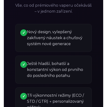
Vše, co od prémiového vaperu očekáváš
– v jednom zařízení.
Nový design, vylepšený
✓
zakřivený náustek a chuťový
systém nové generace
Ještě hladší, bohatší a
✓
konstantní výkon od prvního
do posledního potahu
Tři výkonnostní režimy (ECO /
✓
STD / GTR) → personalizovaný