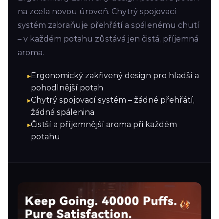
na zcela novou úroveň. Chytrý spojovací
systém zabraňuje přehřátí a spálenému chutí
– v každém potahu zůstává jen čistá, příjemná
aroma.
Ergonomický zakřivený design pro hladší a
pohodlnější potah
Chytrý spojovací systém – žádné přehřátí,
žádná spálenina
Čistší a příjemnější aroma při každém
potahu