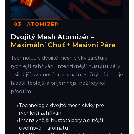
03 · ATOMIZÉR
Dvojitý Mesh Atomizér –
Maximální Chuť + Masivní Pára
Technologie dvojité mesh cívky zajišťuje
rychlejší zahřívání, intenzivnější hustotu páry
a silnější uvolňování aromatu. Každý nádech je
hladší, teplejší a příjemnější než kdykoli
předtím.
Technologie dvojité mesh cívky pro
rychlejší zahřívání
Intenzivnější hustota páry a silnější
uvolňování aromatu