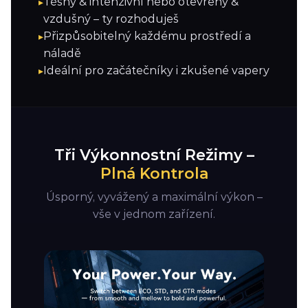
Těsný & intenzivní nebo otevřený &
vzdušný – ty rozhoduješ
Přizpůsobitelný každému prostředí a
náladě
Ideální pro začátečníky i zkušené vapery
Tři Výkonnostní Režimy –
Plná Kontrola
Úsporný, vyvážený a maximální výkon –
vše v jednom zařízení.