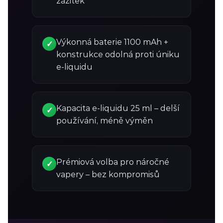
zážitek
Výkonná baterie 1100 mAh +
✓
konstrukce odolná proti úniku
e-liquidu
Kapacita e-liquidu 25 ml – delší
✓
používání, méně výměn
Prémiová volba pro náročné
✓
vapery – bez kompromisů