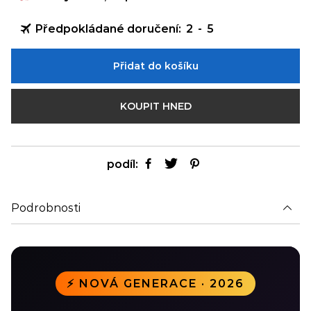
Předpokládané doručení:
2
-
5
Přidat do košíku
KOUPIT HNED
podíl:
Podrobnosti
⚡ NOVÁ GENERACE · 2026