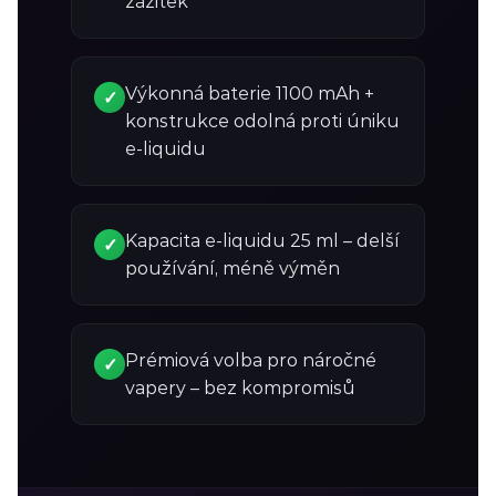
zážitek
Výkonná baterie 1100 mAh +
✓
konstrukce odolná proti úniku
e-liquidu
Kapacita e-liquidu 25 ml – delší
✓
používání, méně výměn
Prémiová volba pro náročné
✓
vapery – bez kompromisů