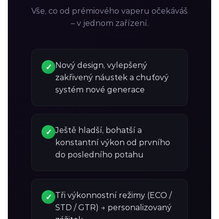
Vše, co od prémiového vaperu očekáváš
– v jednom zařízení.
Nový design, vylepšený
✓
zakřivený náustek a chuťový
systém nové generace
Ještě hladší, bohatší a
✓
konstantní výkon od prvního
do posledního potahu
Tři výkonnostní režimy (ECO /
✓
STD / GTR) → personalizovaný