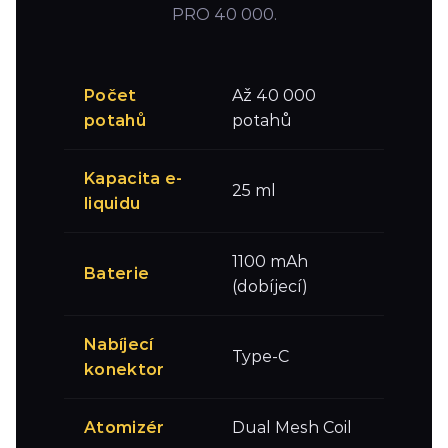
PRO 40 000.
Počet
Až 40 000
potahů
potahů
Kapacita e-
25 ml
liquidu
1100 mAh
Baterie
(dobíjecí)
Nabíjecí
Type-C
konektor
Atomizér
Dual Mesh Coil