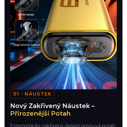
01 · NÁUSTEK
Nový Zakřivený Náustek –
Přirozenější Potah
Ergonomický zakřivený design posouvá potah