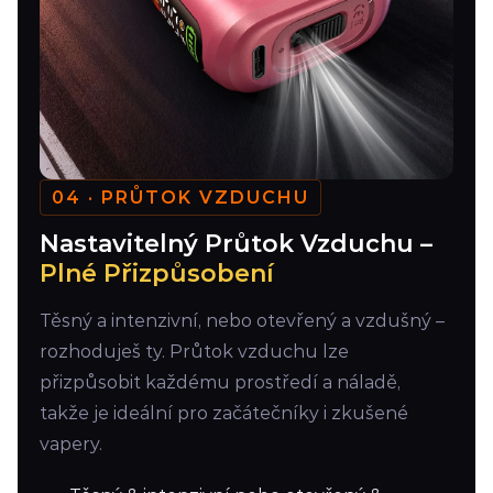
04 · PRŮTOK VZDUCHU
Nastavitelný Průtok Vzduchu –
Plné Přizpůsobení
Těsný a intenzivní, nebo otevřený a vzdušný –
rozhoduješ ty. Průtok vzduchu lze
přizpůsobit každému prostředí a náladě,
takže je ideální pro začátečníky i zkušené
vapery.