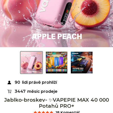
90
lidí právě prohlíží
3447
měsíc prodeje
Jablko-broskev- ✨VAPEPIE MAX 40 000
Potahů PRO+
18 Komentář