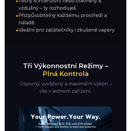
Těsný & intenzivní nebo otevřený &
vzdušný – ty rozhoduješ
Přizpůsobitelný každému prostředí a
náladě
Ideální pro začátečníky i zkušené vapery
Tři Výkonnostní Režimy –
Plná Kontrola
Úsporný, vyvážený a maximální výkon –
vše v jednom zařízení.