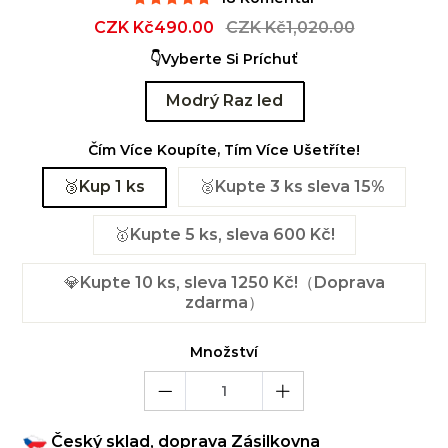
Sale
CZK Kč490.00
Regular
CZK Kč1,020.00
price
price
👇Vyberte Si Príchuť
Modrý Raz led
Čím Více Koupíte, Tím Více Ušetříte!
🥉Kup 1 ks
🥈Kupte 3 ks sleva 15%
🥇Kupte 5 ks, sleva 600 Kč!
💎Kupte 10 ks, sleva 1250 Kč!（Doprava
zdarma）
Množství
Český sklad, doprava Zásilkovna