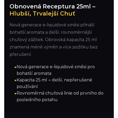
Obnovená Receptura 25ml –
Hlubší, Trvalejší Chuť
Nová generace e-liquidové směsi přináší
bohatší aromata a delší, rovnoměrnější
chuťový zážitek. Obrovská kapacita 25 ml
znamená méně výměn a více požitku bez
přerušení.
Nová generace e-liquidové směsi pro
bohatší aromata
Kapacita 25 ml → delší, nepřerušené
používání
Rovnoměrná chuťová linie od prvního do
posledního potahu