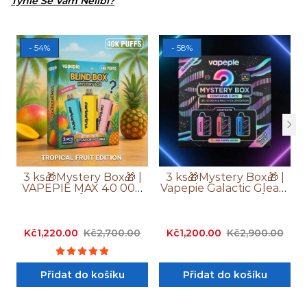
Tyhle Se Vám Nelíbí?
- 54%
- 58%
3 ks🎁Mystery Box🎁 |
3 ks🎁Mystery Box🎁 |
VAPEPIE MAX 40 000
Vapepie Galactic Gleam
Potahů PRO+
45 000 Potahů
Kč1,220.00
Kč2,700.00
Kč1,200.00
Kč2,900.00
Přidat do košíku
Přidat do košíku