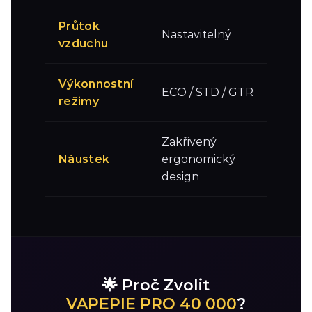
Průtok
Nastavitelný
vzduchu
Výkonnostní
ECO / STD / GTR
režimy
Zakřivený
Náustek
ergonomický
design
🌟 Proč Zvolit
VAPEPIE PRO 40 000
?