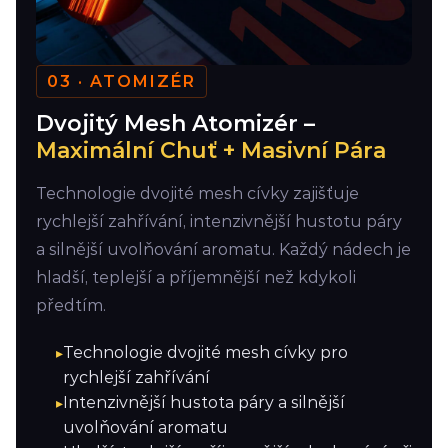
03 · ATOMIZÉR
Dvojitý Mesh Atomizér –
Maximální Chuť + Masivní Pára
Technologie dvojité mesh cívky zajišťuje
rychlejší zahřívání, intenzivnější hustotu páry
a silnější uvolňování aromatu. Každý nádech je
hladší, teplejší a příjemnější než kdykoli
předtím.
Technologie dvojité mesh cívky pro
rychlejší zahřívání
Intenzivnější hustota páry a silnější
uvolňování aromatu