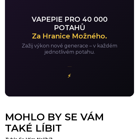
VAPEPIE PRO 40 000
POTAHŮ
Za Hranice Možného.
Zažij výkon nové generace – v každém
jednotlivém potahu.
⚡
MOHLO BY SE VÁM
TAKÉ LÍBIT