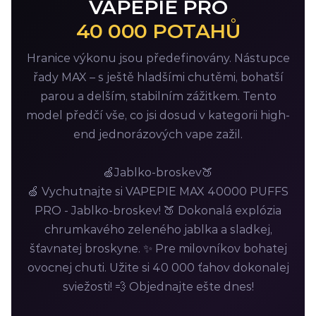
VAPEPIE PRO
40 000 POTAHŮ
Hranice výkonu jsou předefinovány. Nástupce
řady MAX – s ještě hladšími chutěmi, bohatší
parou a delším, stabilním zážitkem. Tento
model předčí vše, co jsi dosud v kategorii high-
end jednorázových vape zažil.
🍏Jablko-broskev🍑
🍏 Vychutnajte si VAPEPIE MAX 40000 PUFFS
PRO - Jablko-broskev! 🍑 Dokonalá explózia
chrumkavého zeleného jablka a sladkej,
šťavnatej broskyne. ✨ Pre milovníkov bohatej
ovocnej chuti. Užite si 40 000 ťahov dokonalej
sviežosti! 💨 Objednajte ešte dnes!