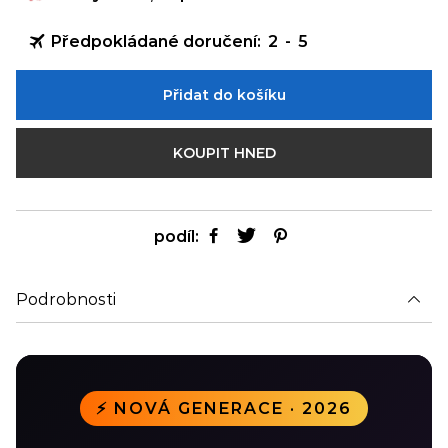
Předpokládané doručení:
2
-
5
Přidat do košíku
KOUPIT HNED
podíl:
Podrobnosti
⚡ NOVÁ GENERACE · 2026