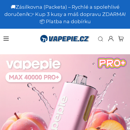
🚚Zásilkovna (Packeta) – Rychlé a spolehlivé
doručení!👉 Kup 3 kusy a máš dopravu ZDARMA!
📦 Platba na dobírku