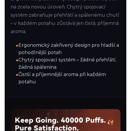
na zcela novou úroveň. Chytrý spojovací
systém zabraňuje přehřátí a spálenému chutí
– v každém potahu zůstává jen čistá, příjemná
aroma.
Ergonomický zakřivený design pro hladší a
pohodlnější potah
Chytrý spojovací systém – žádné přehřátí,
žádná spálenina
Čistší a příjemnější aroma při každém
potahu