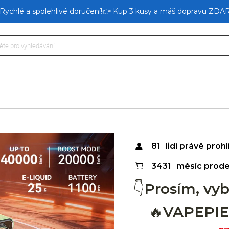
 Rychlé a spolehlivé doručení!👉 Kup 3 kusy a máš dopravu ZDA
81
lidí právě prohl
3431
měsíc prode
👇Prosím, vy
🔥VAPEPIE