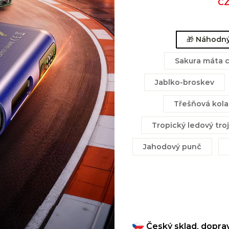
Sal
CZ
pri
🎁 Náhodný 
Sakura máta 
Jablko-broskev
Třešňová kola
Tropický ledový tro
Jahodový punč
Český sklad, dopra