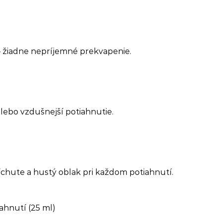
u – žiadne nepríjemné prekvapenie.
alebo vzdušnejší potiahnutie.
ríchute a hustý oblak pri každom potiahnutí.
ahnutí (25 ml)