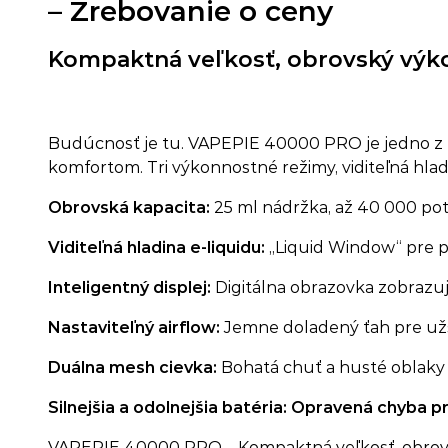
– Žrebovanie o ceny
Kompaktná veľkosť, obrovský výk
Budúcnosť je tu. VAPEPIE 40000 PRO je jedno z 
komfortom. Tri výkonnostné režimy, viditeľná hladi
Obrovská kapacita:
25 ml nádržka, až 40 000 pot
Viditeľná hladina e-liquidu:
„Liquid Window“ pre p
Inteligentný displej:
Digitálna obrazovka zobrazuje
Nastaviteľný airflow:
Jemne doladený ťah pre užší
Duálna mesh cievka:
Bohatá chuť a husté oblaky 
Silnejšia a odolnejšia batéria: Opravená chyba
VAPEPIE 40000 PRO – Kompaktná veľkosť, obrovsk