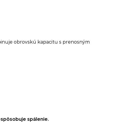
binuje obrovskú kapacitu s prenosným
.
espôsobuje spálenie.