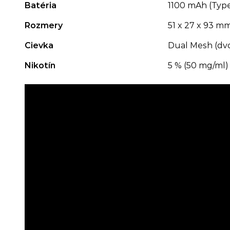
Batéria
1100 mAh (Type
Rozmery
51 x 27 x 93 m
Cievka
Dual Mesh (dvoj
Nikotín
5 % (50 mg/ml)