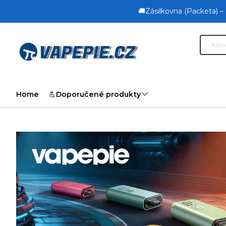
🚚Zásilkovna (Packeta) –
Home
💪Doporučené produkty