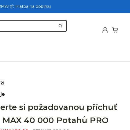
RMA! 📦 Platba na dobírku
íží
je
berte si požadovanou příchuť
 MAX 40 000 Potahů PRO