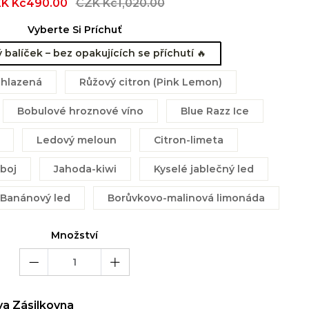
e
K Kč490.00
Regular
CZK Kč1,020.00
ce
price
Vyberte Si Príchuť
balíček – bez opakujících se příchutí 🔥
chlazená
Růžový citron (Pink Lemon)
Bobulové hroznové víno
Blue Razz Ice
Ledový meloun
Citron-limeta
jboj
Jahoda-kiwi
Kyselé jablečný led
Banánový led
Borůvkovo-malinová limonáda
Množství
va Zásilkovna