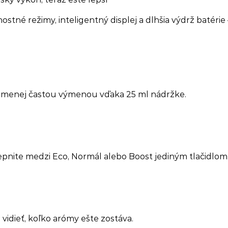
ostné režimy, inteligentný displej a dlhšia výdrž batéri
ok s menej častou výmenou vďaka 25 ml nádržke.
Prepnite medzi Eco, Normál alebo Boost jediným tlačidlom
idieť, koľko arómy ešte zostáva.