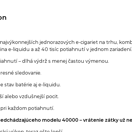
on
najvýkonnejších jednorazových e-cigariet na trhu, kom
na e-liquidu a až 40 tisíc potiahnutí v jednom zariadení
iahnutí – dlhá výdrž s menej častou výmenou.
resné sledovanie.
 stav batérie aj e-liquidu.
 alebo vzdušnejší pocit.
pri každom potiahnutí.
 predchádzajúceho modelu 40000 – vrátenie zátky už n
ý výkon, teraz ešte lepší