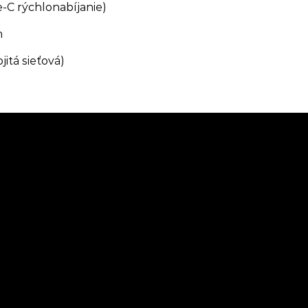
-C rýchlonabíjanie)
m
itá sieťová)