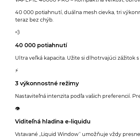
40 000 potiahnutí, duálna mesh cievka, tri výkonn
teraz bez chýb.
💨
40 000 potiahnutí
Ultra veľká kapacita. Užite si dlhotrvajúci zážit
⚡
3 výkonnostné režimy
Nastaviteľná intenzita podľa vašich preferencií. 
👁️
Viditeľná hladina e-liquidu
Vstavané „Liquid Window“ umožňuje vždy presne v