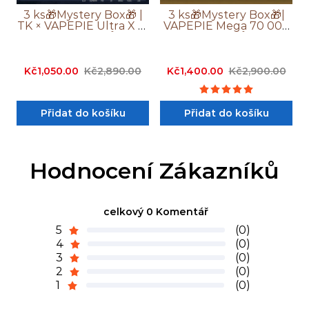
3 ks🎁Mystery Box🎁 |
3 ks🎁Mystery Box🎁|
TK × VAPEPIE Ultra X 15
VAPEPIE Mega 70 000
000 Potahů
Potahů
Kč1,050.00
Kč2,890.00
Kč1,400.00
Kč2,900.00
Přidat do košíku
Přidat do košíku
Hodnocení Zákazníků
celkový 0 Komentář
5
(0)
4
(0)
3
(0)
2
(0)
1
(0)