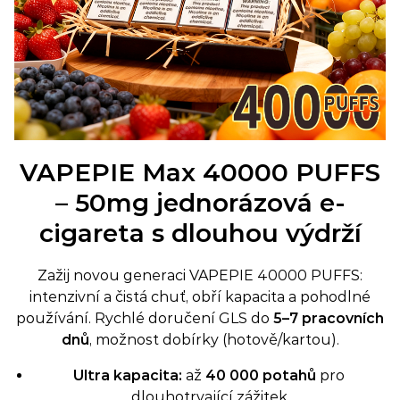
VAPEPIE Max 40000 PUFFS
– 50mg jednorázová e-
cigareta s dlouhou výdrží
Zažij novou generaci VAPEPIE 40000 PUFFS:
intenzivní a čistá chuť, obří kapacita a pohodlné
používání. Rychlé doručení GLS do
5–7 pracovních
dnů
, možnost dobírky (hotově/kartou).
Ultra kapacita:
až
40 000 potahů
pro
dlouhotrvající zážitek