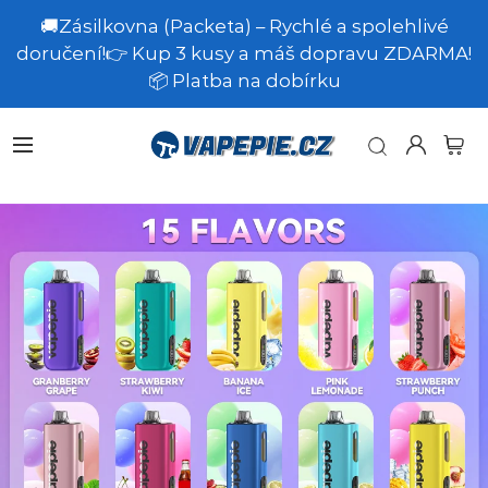
🚚Zásilkovna (Packeta) – Rychlé a spolehlivé
doručení!👉 Kup 3 kusy a máš dopravu ZDARMA!
📦 Platba na dobírku