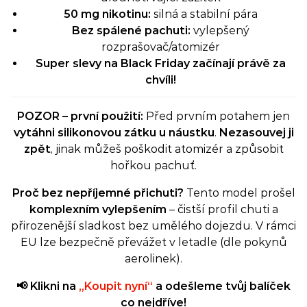
50 mg nikotinu:
silná a stabilní pára
Bez spálené pachuti:
vylepšený
rozprašovač/atomizér
Super slevy na Black Friday začínají právě za
chvíli!
POZOR – první použití:
Před prvním potahem jen
vytáhni silikonovou zátku u náustku
.
Nezasouvej ji
zpět
, jinak můžeš poškodit atomizér a způsobit
hořkou pachuť.
Proč bez nepříjemné přichuti?
Tento model prošel
komplexním vylepšením
– čistší profil chuti a
přirozenější sladkost bez umělého dojezdu. V rámci
EU lze bezpečně převážet v letadle (dle pokynů
aerolinek).
📢 Klikni na
„Koupit nyní“
a odešleme tvůj balíček
co nejdříve!