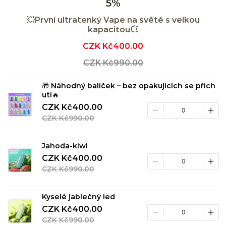
5%
💥První ultratenký Vape na světě s velkou
kapacitou💥
CZK Kč400.00
Sale
price
CZK Kč990.00
Regular
price
🎁 Náhodný balíček – bez opakujících se přích
utí🔥
CZK Kč400.00
CZK Kč990.00
Jahoda-kiwi
CZK Kč400.00
CZK Kč990.00
Kyselé jablečný led
CZK Kč400.00
CZK Kč990.00