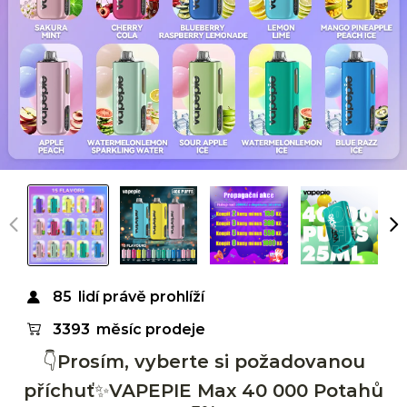
85
lidí právě prohlíží
3393
měsíc prodeje
👇Prosím, vyberte si požadovanou
příchuť✨VAPEPIE Max 40 000 Potahů