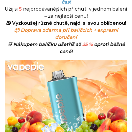
čas!
Užij si
5
nejprodávanějších příchutí v jednom balení
– za nejlepší cenu!
🎁 Vyzkoušej různé chutě, najdi si svou oblíbenou!
📦 Doprava zdarma při balíčcích + expresní
doručení
🛒 Nákupem balíčku ušetříš až
25 %
oproti běžné
ceně!