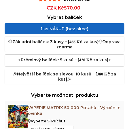
Sale
CZK Kč570.00
Regular
price
price
Vybrat balíček
1 ks NÁKUP (bez akce)
💥Základní balíček: 3 kusy – [𝟒𝟔𝟔 𝐊č za kus]💥Doprava
zdarma
⭐Prémiový balíček: 5 kusů – [𝟒𝟐𝟎 𝐊č za kus]⭐
🎉Největší balíček se slevou: 10 kusů – [𝟑𝟖𝟎 𝐊č za
kus]🎉
Vyberte možnosti produktu
VAPEPIE MATRIX 50 000 Potahů - Výroční n
ovinka
👇Vyberte Si Príchuť