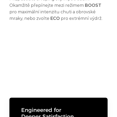
Okamžitě přepínejte mezi režimem
BOOST
pro maximální intenzitu chuti a obrovské
mraky, nebo zvolte
ECO
pro extrémní výdrž.