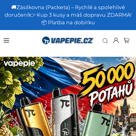
🚚Zásilkovna (Packeta) – Rychlé a spolehlivé
doručení!👉 Kup 3 kusy a máš dopravu ZDARMA!
📦 Platba na dobírku