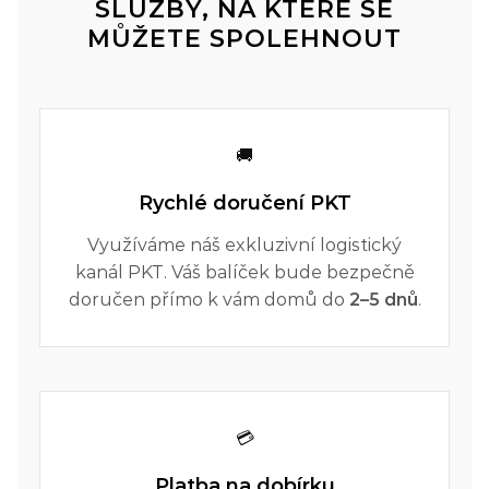
SLUŽBY, NA KTERÉ SE
MŮŽETE SPOLEHNOUT
🚚
Rychlé doručení PKT
Využíváme náš exkluzivní logistický
kanál PKT. Váš balíček bude bezpečně
doručen přímo k vám domů do
2–5 dnů
.
💳
Platba na dobírku