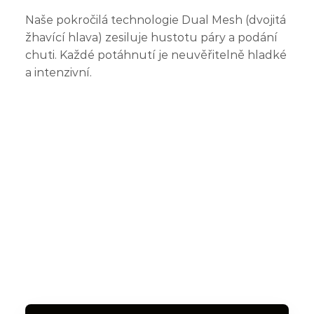
Naše pokročilá technologie Dual Mesh (dvojitá
žhavící hlava) zesiluje hustotu páry a podání
chuti. Každé potáhnutí je neuvěřitelně hladké
a intenzivní.