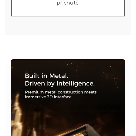
příchutě!