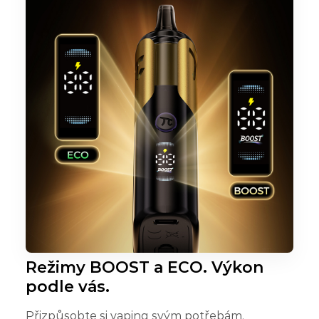
Režimy BOOST a ECO. Výkon
podle vás.
Přizpůsobte si vaping svým potřebám.