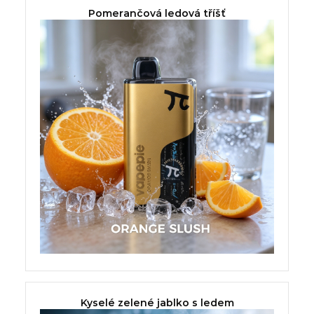
Pomerančová ledová tříšť
Kyselé zelené jablko s ledem