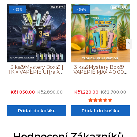
- 63%
- 54%
3 ks🎁Mystery Box🎁 |
3 ks🎁Mystery Box🎁 |
TK × VAPEPIE Ultra X 15
VAPEPIE MAX 40 000
000 Potahů
Potahů PRO+
Kč1,050.00
Kč2,890.00
Kč1,220.00
Kč2,700.00
Přidat do košíku
Přidat do košíku
Hodnocení Zákazníků