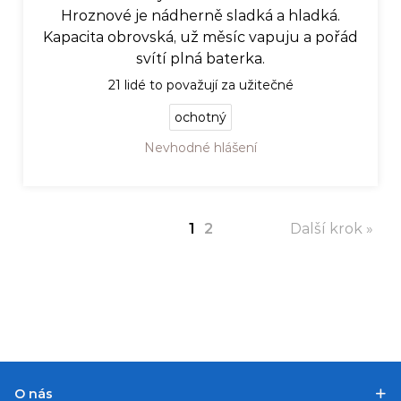
Hroznové je nádherně sladká a hladká.
Kapacita obrovská, už měsíc vapuju a pořád
svítí plná baterka.
21
lidé to považují za užitečné
ochotný
Nevhodné hlášení
1
2
Další krok »
O nás