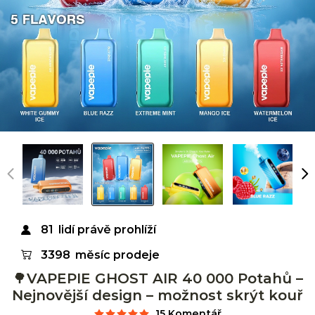
81
lidí právě prohlíží
3398
měsíc prodeje
🌳VAPEPIE GHOST AIR 40 000 Potahů –
Nejnovější design – možnost skrýt kouř
15 Komentář