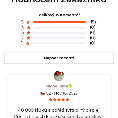
celkový 15 Komentář
5
(15)
4
(0)
3
(0)
2
(0)
1
(0)
Napsat recenzi
Michal Říha
·
CZ
Nov 18, 2025
40 000 šluků a pořád svítí plný displej!
Příchuť Peach Ice je jako čerstvá broskev s