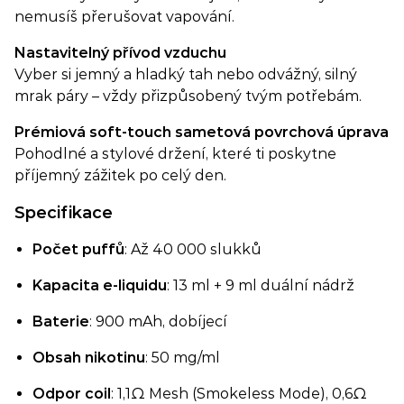
nemusíš přerušovat vapování.
Nastavitelný přívod vzduchu
Vyber si jemný a hladký tah nebo odvážný, silný
mrak páry – vždy přizpůsobený tvým potřebám.
Prémiová soft-touch sametová povrchová úprava
Pohodlné a stylové držení, které ti poskytne
příjemný zážitek po celý den.
Specifikace
Počet puffů
: Až 40 000 slukků
Kapacita e-liquidu
: 13 ml + 9 ml duální nádrž
Baterie
: 900 mAh, dobíjecí
Obsah nikotinu
: 50 mg/ml
Odpor coil
: 1,1Ω Mesh (Smokeless Mode), 0,6Ω