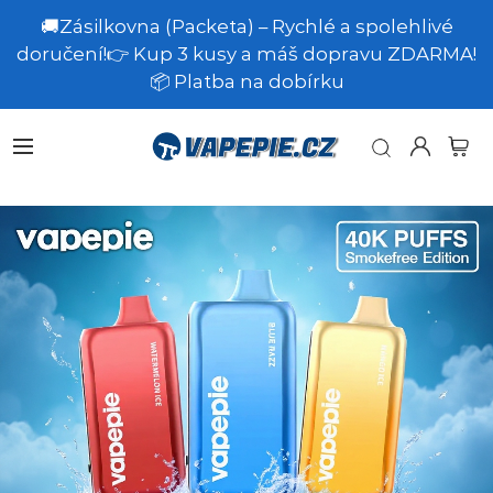
🚚Zásilkovna (Packeta) – Rychlé a spolehlivé
doručení!👉 Kup 3 kusy a máš dopravu ZDARMA!
📦 Platba na dobírku