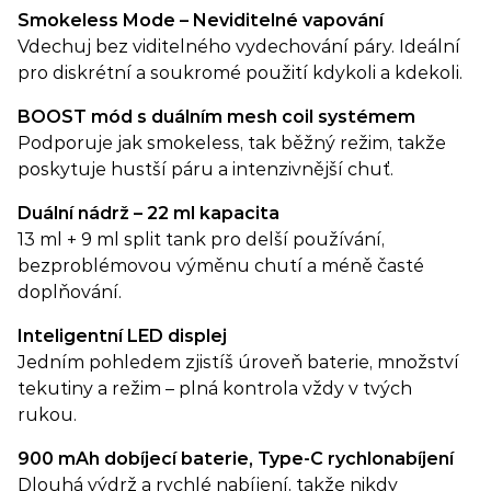
Smokeless Mode – Neviditelné vapování
Vdechuj bez viditelného vydechování páry. Ideální
pro diskrétní a soukromé použití kdykoli a kdekoli.
BOOST mód s duálním mesh coil systémem
Podporuje jak smokeless, tak běžný režim, takže
poskytuje hustší páru a intenzivnější chuť.
Duální nádrž – 22 ml kapacita
13 ml + 9 ml split tank pro delší používání,
bezproblémovou výměnu chutí a méně časté
doplňování.
Inteligentní LED displej
Jedním pohledem zjistíš úroveň baterie, množství
tekutiny a režim – plná kontrola vždy v tvých
rukou.
900 mAh dobíjecí baterie, Type-C rychlonabíjení
Dlouhá výdrž a rychlé nabíjení, takže nikdy