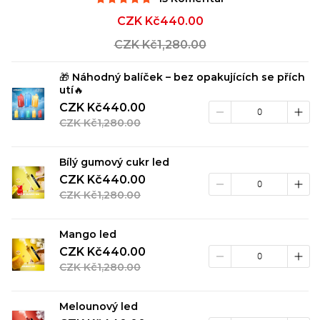
CZK Kč440.00
Sale
price
CZK Kč1,280.00
Regular
price
🎁 Náhodný balíček – bez opakujících se přích
utí🔥
CZK Kč440.00
CZK Kč1,280.00
Bílý gumový cukr led
CZK Kč440.00
CZK Kč1,280.00
Mango led
CZK Kč440.00
CZK Kč1,280.00
Melounový led