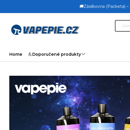
🚚Zásilkovna (Packeta) –
Home
💪Doporučené produkty