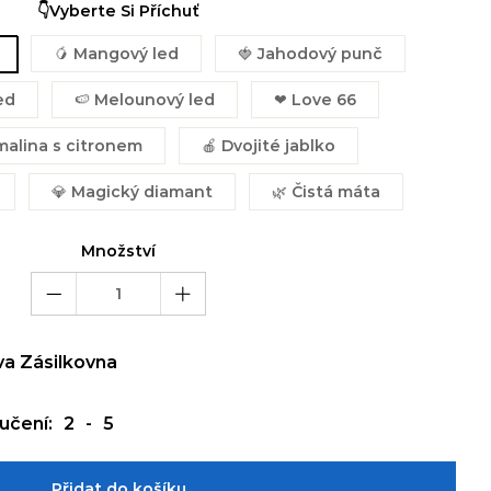
👇Vyberte Si Příchuť
🥭 Mangový led
🍓 Jahodový punč
ed
🍉 Melounový led
❤ Love 66
malina s citronem
🍎 Dvojité jablko
💎 Magický diamant
🌿 Čistá máta
Množství
va Zásilkovna
učení:
2
-
5
Přidat do košíku