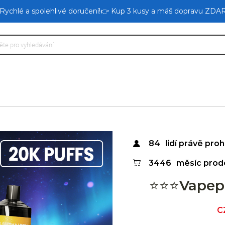
 Rychlé a spolehlivé doručení!👉 Kup 3 kusy a máš dopravu ZDA
84
lidí právě prohl
3446
měsíc prod
⭐⭐⭐Vapepi
Sa
C
pr