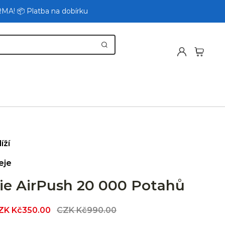
RMA! 📦 Platba na dobírku
íží
eje
e AirPush 20 000 Potahů
le
ZK Kč350.00
Regular
CZK Kč990.00
ice
price