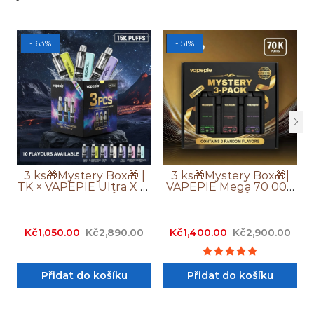
- 63%
- 51%
3 ks🎁Mystery Box🎁 |
3 ks🎁Mystery Box🎁|
TK × VAPEPIE Ultra X 15
VAPEPIE Mega 70 000
000 Potahů
Potahů
Kč1,050.00
Kč2,890.00
Kč1,400.00
Kč2,900.00
Přidat do košíku
Přidat do košíku