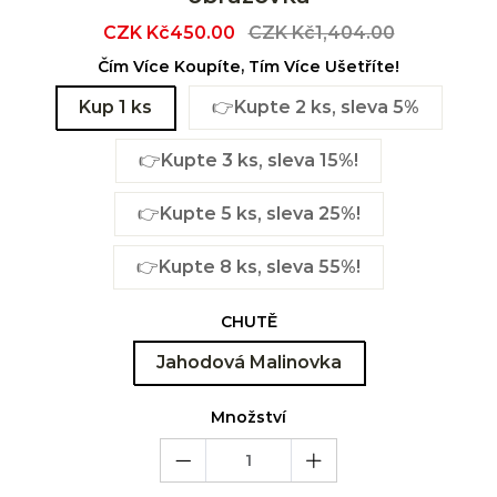
Sale
CZK Kč450.00
Regular
CZK Kč1,404.00
price
price
Čím Více Koupíte, Tím Více Ušetříte!
Kup 1 ks
👉Kupte 2 ks, sleva 5%
👉Kupte 3 ks, sleva 15%!
👉Kupte 5 ks, sleva 25%!
👉Kupte 8 ks, sleva 55%!
CHUTĚ
Jahodová Malinovka
Množství