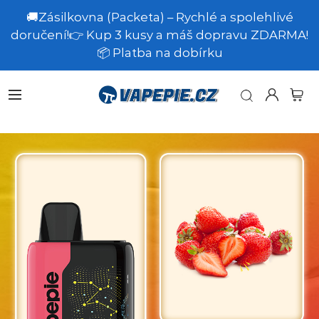
🚚Zásilkovna (Packeta) – Rychlé a spolehlivé
doručení!👉 Kup 3 kusy a máš dopravu ZDARMA!
📦 Platba na dobírku