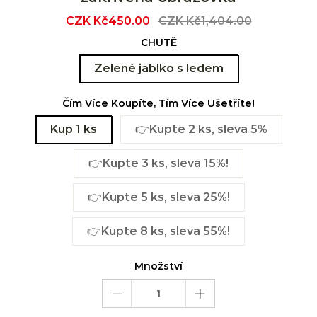
Sale
CZK Kč450.00
Regular
CZK Kč1,404.00
price
price
CHUTĚ
Zelené jablko s ledem
Čím Více Koupíte, Tím Více Ušetříte!
Kup 1 ks
👉Kupte 2 ks, sleva 5%
👉Kupte 3 ks, sleva 15%!
👉Kupte 5 ks, sleva 25%!
👉Kupte 8 ks, sleva 55%!
Množství