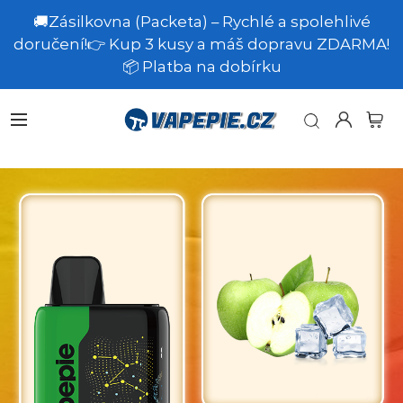
🚚Zásilkovna (Packeta) – Rychlé a spolehlivé
doručení!👉 Kup 3 kusy a máš dopravu ZDARMA!
📦 Platba na dobírku