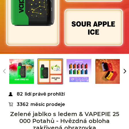
82
lidí právě prohlíží
3362
měsíc prodeje
Zelené jablko s ledem & VAPEPIE 25
000 Potahů - Hvězdná obloha
zakřivená obrazovka