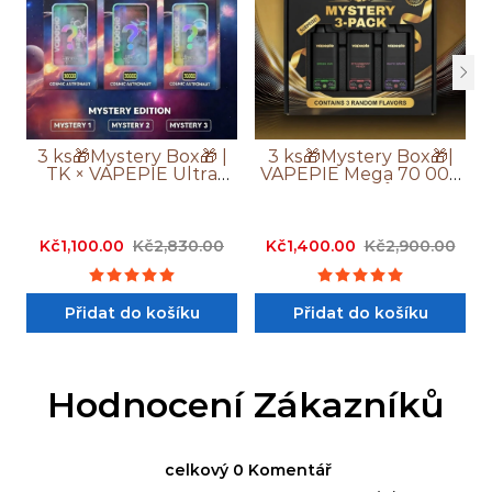
3 ks🎁Mystery Box🎁 |
3 ks🎁Mystery Box🎁|
TK × VAPEPIE Ultra
VAPEPIE Mega 70 000
Phantom 30 000
Potahů
Potahů
Kč1,100.00
Kč2,830.00
Kč1,400.00
Kč2,900.00
Přidat do košíku
Přidat do košíku
Hodnocení Zákazníků
celkový 0 Komentář