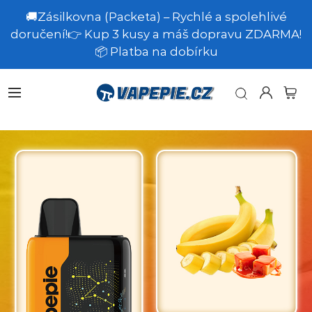
🚚Zásilkovna (Packeta) – Rychlé a spolehlivé
doručení!👉 Kup 3 kusy a máš dopravu ZDARMA!
📦 Platba na dobírku