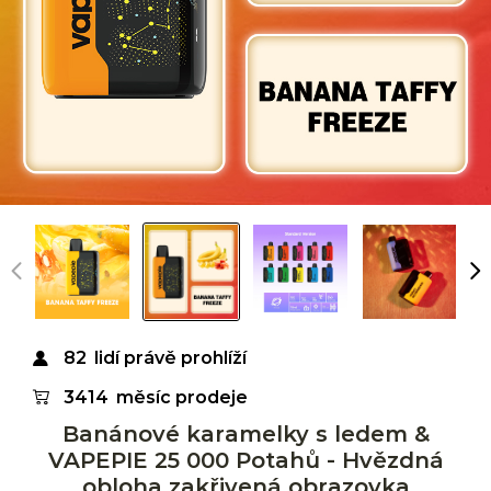
82
lidí právě prohlíží
3414
měsíc prodeje
Banánové karamelky s ledem &
VAPEPIE 25 000 Potahů - Hvězdná
obloha zakřivená obrazovka