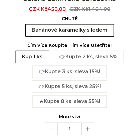
Sale
CZK Kč450.00
Regular
CZK Kč1,404.00
price
price
CHUTĚ
Banánové karamelky s ledem
Čím Více Koupíte, Tím Více Ušetříte!
Kup 1 ks
👉Kupte 2 ks, sleva 5%
👉Kupte 3 ks, sleva 15%!
👉Kupte 5 ks, sleva 25%!
🔥Kupte 8 ks, sleva 55%!
Množství