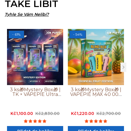
TAKÉ LÍBIT
Tyhle Se Vám Nelíbí?
- 61%
- 54%
3 ks🎁Mystery Box🎁 |
3 ks🎁Mystery Box🎁 |
TK × VAPEPIE Ultra
VAPEPIE MAX 40 000
Phantom 30 000
Potahů PRO+
Potahů
Kč1,100.00
Kč2,830.00
Kč1,220.00
Kč2,700.00