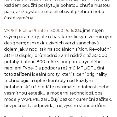
každém použití poskytuje bohatou chuť a hustou
páru, aniž byste se museli obávat přehřátí nebo
časté výměny.
zaujme nejen
VAPEPIE Ultra Phantom 30000 Puffs
svými parametry, ale i charakteristickým vesmírným
designem; osm exkluzivních verzí zanechává
dojem jak v noci, tak na sociálních sítích. Revoluční
3D HD displej, průhledná 22ml nádrž s až 30 000
potahy, baterie 800 mAh s podporou rychlého
nabíjení Type-C a podpora režimů MTL/DTL činí
toto zařízení ideální pro ty, kteří si cení originality,
technologie a úplné kontroly nad každým
potahem. Ať už hledáte maximální odolnost, nebo
vesmírnou estetiku a moderní technologii, oba
modely VAPEPIE zaručují bezkonkurenční zážitek,
bezpečnost a odpovídají nejvyšším standardům.