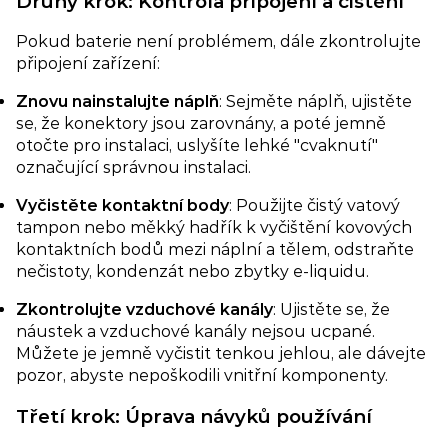
Druhý krok: Kontrola připojení a čištění​
Pokud baterie není problémem, dále zkontrolujte
připojení zařízení:
Znovu nainstalujte náplň​
: Sejměte náplň, ujistěte
se, že konektory jsou zarovnány, a poté jemně
otočte pro instalaci, uslyšíte lehké "cvaknutí"
označující správnou instalaci.
Vyčistěte kontaktní body
: Použijte čistý vatový
tampon nebo měkký hadřík k vyčištění kovových
kontaktních bodů mezi náplní a tělem, odstraňte
nečistoty, kondenzát nebo zbytky e-liquidu.
Zkontrolujte vzduchové kanály
: Ujistěte se, že
náustek a vzduchové kanály nejsou ucpané.
Můžete je jemně vyčistit tenkou jehlou, ale dávejte
pozor, abyste nepoškodili vnitřní komponenty.
Třetí krok: Úprava návyků používání​