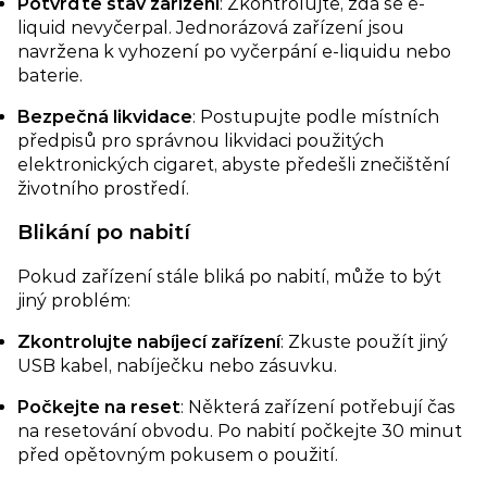
Potvrďte stav zařízení​
: Zkontrolujte, zda se e-
liquid nevyčerpal. Jednorázová zařízení jsou
navržena k vyhození po vyčerpání e-liquidu nebo
baterie.
Bezpečná likvidace
: Postupujte podle místních
předpisů pro správnou likvidaci použitých
elektronických cigaret, abyste předešli znečištění
životního prostředí.
Blikání po nabití​
Pokud zařízení stále bliká po nabití, může to být
jiný problém:
Zkontrolujte nabíjecí zařízení​
: Zkuste použít jiný
USB kabel, nabíječku nebo zásuvku.
Počkejte na reset
: Některá zařízení potřebují čas
na resetování obvodu. Po nabití počkejte 30 minut
před opětovným pokusem o použití.