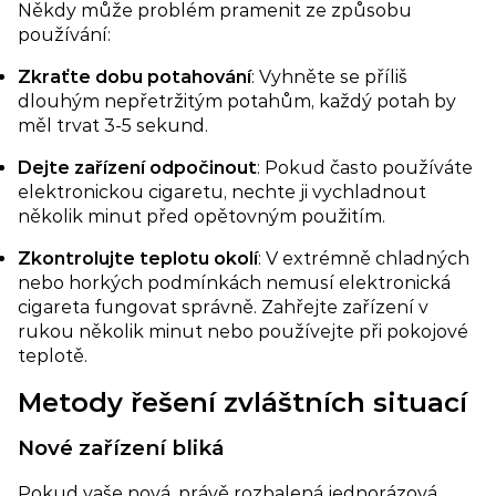
Někdy může problém pramenit ze způsobu
používání:
Zkraťte dobu potahování​
: Vyhněte se příliš
dlouhým nepřetržitým potahům, každý potah by
měl trvat 3-5 sekund.
Dejte zařízení odpočinout
: Pokud často používáte
elektronickou cigaretu, nechte ji vychladnout
několik minut před opětovným použitím.
Zkontrolujte teplotu okolí​
: V extrémně chladných
nebo horkých podmínkách nemusí elektronická
cigareta fungovat správně. Zahřejte zařízení v
rukou několik minut nebo používejte při pokojové
teplotě.
Metody řešení zvláštních situací​
Nové zařízení bliká​
Pokud vaše nová, právě rozbalená jednorázová