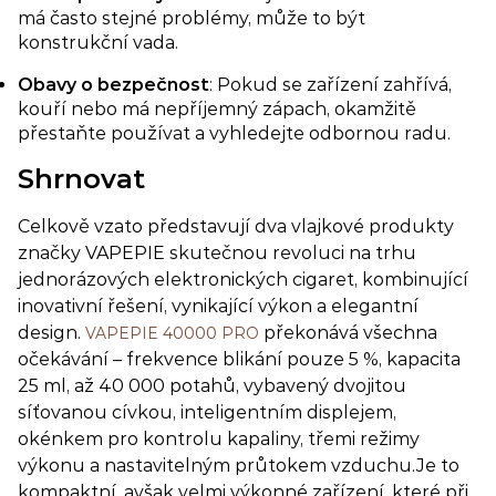
má často stejné problémy, může to být
konstrukční vada.
Obavy o bezpečnost
: Pokud se zařízení zahřívá,
kouří nebo má nepříjemný zápach, okamžitě
přestaňte používat a vyhledejte odbornou radu.
Shrnovat
Celkově vzato představují dva vlajkové produkty
značky VAPEPIE skutečnou revoluci na trhu
jednorázových elektronických cigaret, kombinující
inovativní řešení, vynikající výkon a elegantní
design.
překonává všechna
VAPEPIE 40000 PRO
očekávání – frekvence blikání pouze 5 %, kapacita
25 ml, až 40 000 potahů, vybavený dvojitou
síťovanou cívkou, inteligentním displejem,
okénkem pro kontrolu kapaliny, třemi režimy
výkonu a nastavitelným průtokem vzduchu.Je to
kompaktní, avšak velmi výkonné zařízení, které při