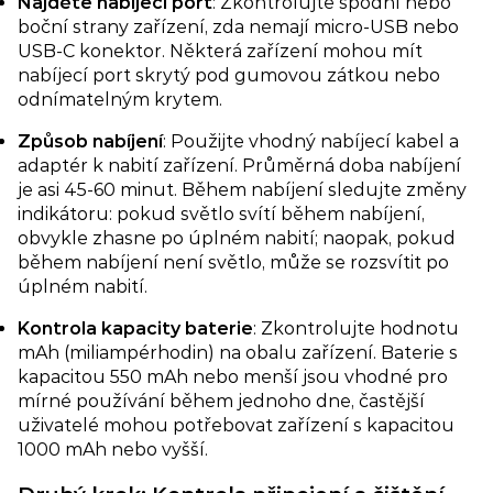
Najděte nabíjecí port
: Zkontrolujte spodní nebo
boční strany zařízení, zda nemají micro-USB nebo
USB-C konektor. Některá zařízení mohou mít
nabíjecí port skrytý pod gumovou zátkou nebo
odnímatelným krytem.
Způsob nabíjení​
: Použijte vhodný nabíjecí kabel a
adaptér k nabití zařízení. Průměrná doba nabíjení
je asi 45-60 minut. Během nabíjení sledujte změny
indikátoru: pokud světlo svítí během nabíjení,
obvykle zhasne po úplném nabití; naopak, pokud
během nabíjení není světlo, může se rozsvítit po
úplném nabití.
Kontrola kapacity baterie
: Zkontrolujte hodnotu
mAh (miliampérhodin) na obalu zařízení. Baterie s
kapacitou 550 mAh nebo menší jsou vhodné pro
mírné používání během jednoho dne, častější
uživatelé mohou potřebovat zařízení s kapacitou
1000 mAh nebo vyšší.