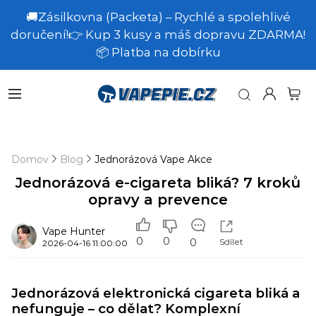
🚚Zásilkovna (Packeta) – Rychlé a spolehlivé
doručení!👉 Kup 3 kusy a máš dopravu ZDARMA!
📦 Platba na dobírku
Domov
Blog
Jednorázová Vape Akce
Jednorázová e-cigareta bliká? 7 kroků
opravy a prevence
Vape Hunter
0
0
Sdílet
0
2026-04-16 11:00:00
Jednorázová elektronická cigareta bliká a
nefunguje – co dělat? Komplexní