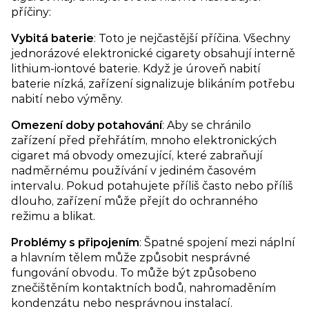
příčiny:
Vybitá baterie
: Toto je nejčastější příčina. Všechny
jednorázové elektronické cigarety obsahují interně
lithium-iontové baterie. Když je úroveň nabití
baterie nízká, zařízení signalizuje blikáním potřebu
nabití nebo výměny.
Omezení doby potahování​
: Aby se chránilo
zařízení před přehřátím, mnoho elektronických
cigaret má obvody omezující, které zabraňují
nadměrnému používání v jediném časovém
intervalu. Pokud potahujete příliš často nebo příliš
dlouho, zařízení může přejít do ochranného
režimu a blikat.
Problémy s připojením
: Špatné spojení mezi náplní
a hlavním tělem může způsobit nesprávné
fungování obvodu. To může být způsobeno
znečištěním kontaktních bodů, nahromaděním
kondenzátu nebo nesprávnou instalací.