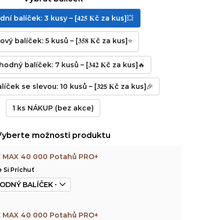
ní balíček: 3 kusy – [𝟒𝟐𝟓 𝐊č za kus]💥
ý balíček: 5 kusů – [𝟑𝟓𝟖 𝐊č za kus]⭐
dný balíček: 7 kusů – [𝟑𝟒𝟐 𝐊č za kus]🔥
íček se slevou: 10 kusů – [𝟑𝟮𝟱 𝐊č za kus]🎉
1 ks NÁKUP (bez akce)
Vyberte možnosti produktu
E MAX 40 000 Potahů PRO+
 Si Príchuť
E MAX 40 000 Potahů PRO+