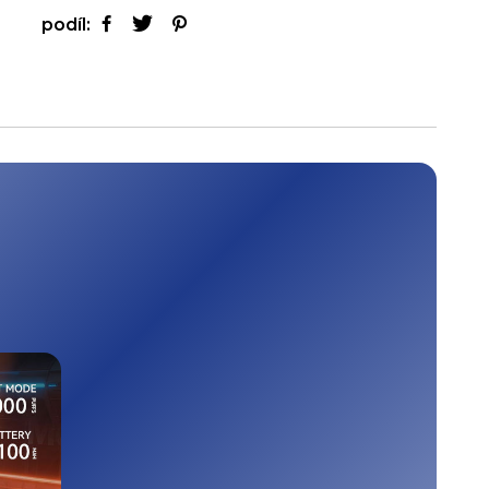
podíl: