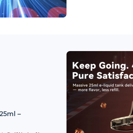
25ml –