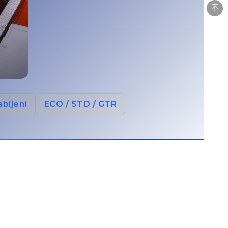
bíjení
ECO / STD / GTR