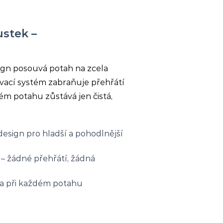
stek –
ign posouvá potah na zcela
vací systém zabraňuje přehřátí
ém potahu zůstává jen čistá,
esign pro hladší a pohodlnější
 – žádné přehřátí, žádná
oma při každém potahu