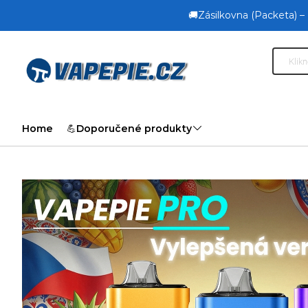
🚚Zásilkovna (Packeta) –
Home
💪Doporučené produkty