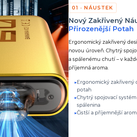
01 · NÁUSTEK
Nový Zakřivený Náu
Přirozenější Potah
Ergonomický zakřivený des
novou úroveň. Chytrý spojo
a spálenému chutí – v každ
příjemná aroma.
Ergonomický zakřivený d
potah
Chytrý spojovací systém
spálenina
Čistší a příjemnější ar