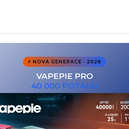
⚡ NOVÁ GENERACE · 2026
VAPEPIE PRO
40 000 POTAHŮ