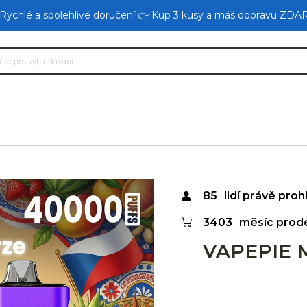
 Rychlé a spolehlivé doručení!👉 Kup 3 kusy a máš dopravu ZDA
85
lidí právě prohl
3403
měsíc prod
VAPEPIE 