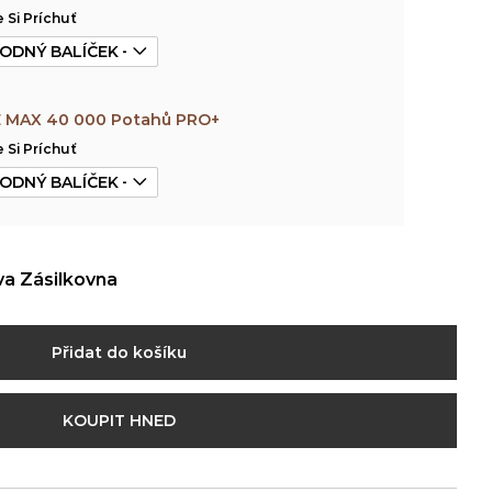
 Si Príchuť
E MAX 40 000 Potahů PRO+
 Si Príchuť
va Zásilkovna
Přidat do košíku
KOUPIT HNED