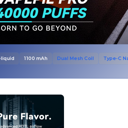
-liquid
1100 mAh
Dual Mesh Coil
Type-C Na