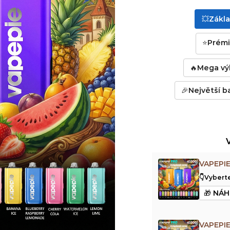
💥Základ
⭐Prémiov
🔥Mega výho
🎉Největší bal
VAPEPI
👇Vyberte
VAPEPI