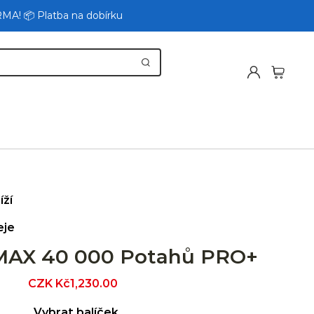
RMA! 📦 Platba na dobírku
íží
eje
MAX 40 000 Potahů PRO+
Sale
CZK Kč1,230.00
Regular
price
price
Vybrat balíček