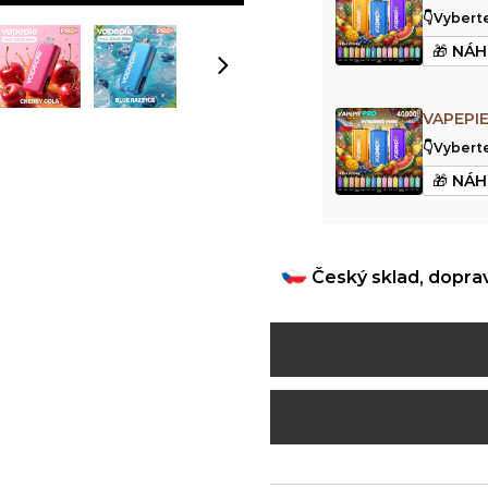
👇Vyberte
VAPEPI
👇Vyberte
Český sklad, dopra