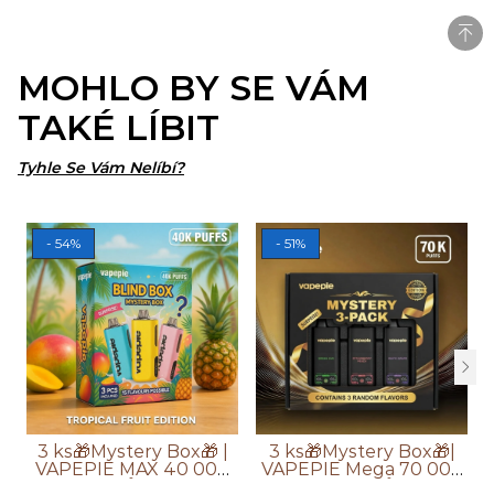
MOHLO BY SE VÁM
TAKÉ LÍBIT
Tyhle Se Vám Nelíbí?
- 54%
- 51%
3 ks🎁Mystery Box🎁 |
3 ks🎁Mystery Box🎁|
VAPEPIE MAX 40 000
VAPEPIE Mega 70 000
Potahů PRO+
Potahů