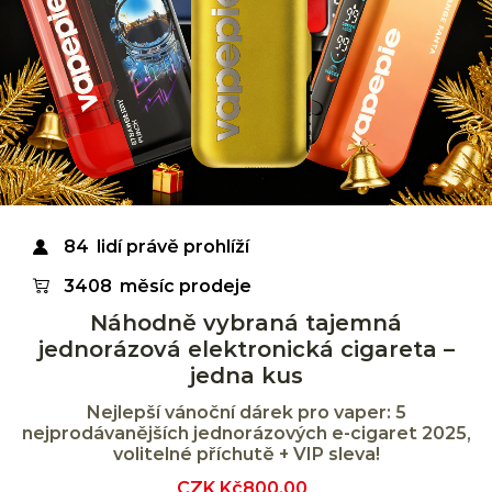
84
lidí právě prohlíží
3408
měsíc prodeje
Náhodně vybraná tajemná
jednorázová elektronická cigareta –
jedna kus
Nejlepší vánoční dárek pro vaper: 5
nejprodávanějších jednorázových e-cigaret 2025,
volitelné příchutě + VIP sleva!
Sale
CZK Kč800.00
Regular