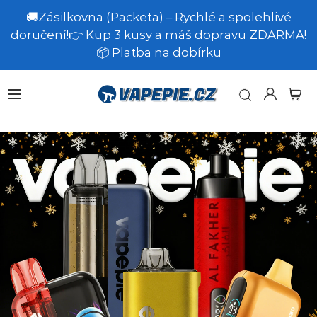
🚚Zásilkovna (Packeta) – Rychlé a spolehlivé
doručení!👉 Kup 3 kusy a máš dopravu ZDARMA!
📦 Platba na dobírku