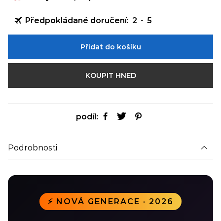
Předpokládané doručení:
2
-
5
Přidat do košíku
KOUPIT HNED
podíl:
Podrobnosti
⚡ NOVÁ GENERACE · 2026