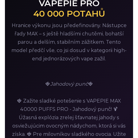
VAPEPIE PRO
40 000 POTAHŮ
Hranice výkonu jsou předefinovány. Nástupce
řady MAX – s ještě hladšími chutěmi, bohatší
parou a delším, stabilním zážitkem. Tento
model předčí vše, co jsi dosud v kategorii high-
end jednorázových vape zažil.
🍓
Jahodový punč
🍓
🍓 Zažite sladké potešenie s VAPEPIE MAX
40000 PUFFS PRO - Jahodový punč! 🍹
Úžasná explózia zrelej šťavnatej jahody s
osviežujúcim ovocným nádychom, ktorá si vás
získa. 🍓 Pre milovníkov sladkého ovocia. Užite