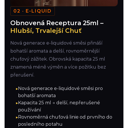
02 · E-LIQUID
Obnovená Receptura 25ml –
Hlubší, Trvalejší Chuť
Nová generace e-liquidové směsi přináší
bohatší aromata a delší, rovnoměrnější
chuťový zážitek. Obrovská kapacita 25 ml
znamená méně výměn a více požitku bez
přerušení.
Nová generace e-liquidové směsi pro
bohatší aromata
Kapacita 25 ml → delší, nepřerušené
používání
Rovnoměrná chuťová linie od prvního do
posledního potahu