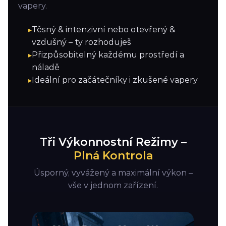
vapery.
Těsný & intenzivní nebo otevřený &
vzdušný – ty rozhoduješ
Přizpůsobitelný každému prostředí a
náladě
Ideální pro začátečníky i zkušené vapery
Tři Výkonnostní Režimy –
Plná Kontrola
Úsporný, vyvážený a maximální výkon –
vše v jednom zařízení.