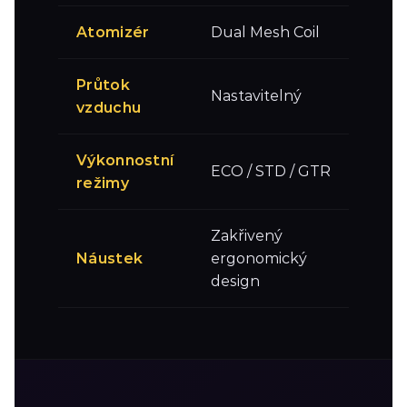
Atomizér
Dual Mesh Coil
Průtok
Nastavitelný
vzduchu
Výkonnostní
ECO / STD / GTR
režimy
Zakřivený
Náustek
ergonomický
design