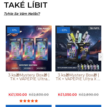
TAKÉ LÍBIT
Tyhle Se Vám Nelíbí?
- 61%
- 63%
3 ks🎁Mystery Box🎁 |
3 ks🎁Mystery Box🎁 |
TK × VAPEPIE Ultra
TK × VAPEPIE Ultra X 15
Phantom 30 000
000 Potahů
Potahů
Kč1,100.00
Kč2,830.00
Kč1,050.00
Kč2,890.00