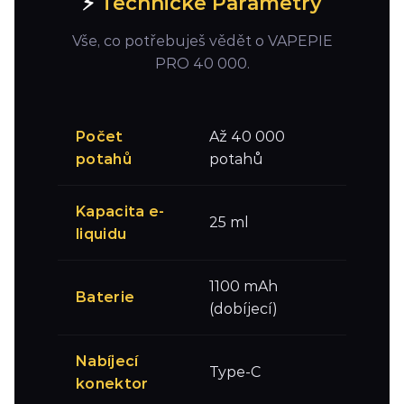
⚡
Technické Parametry
Vše, co potřebuješ vědět o VAPEPIE
PRO 40 000.
Počet
Až 40 000
potahů
potahů
Kapacita e-
25 ml
liquidu
1100 mAh
Baterie
(dobíjecí)
Nabíjecí
Type-C
konektor