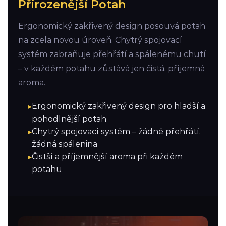
Přirozenější Potah
Ergonomický zakřivený design posouvá potah
na zcela novou úroveň. Chytrý spojovací
systém zabraňuje přehřátí a spálenému chutí
– v každém potahu zůstává jen čistá, příjemná
aroma.
Ergonomický zakřivený design pro hladší a
pohodlnější potah
Chytrý spojovací systém – žádné přehřátí,
žádná spálenina
Čistší a příjemnější aroma při každém
potahu