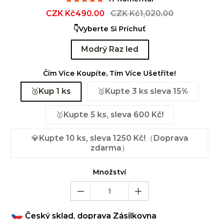
Sale
CZK Kč490.00
Regular
CZK Kč1,020.00
price
price
👇Vyberte Si Príchuť
Modrý Raz led
Čím Více Koupíte, Tím Více Ušetříte!
🥉Kup 1 ks
🥈Kupte 3 ks sleva 15%
🥇Kupte 5 ks, sleva 600 Kč!
💎Kupte 10 ks, sleva 1250 Kč!（Doprava
zdarma）
Množství
Český sklad, doprava Zásilkovna