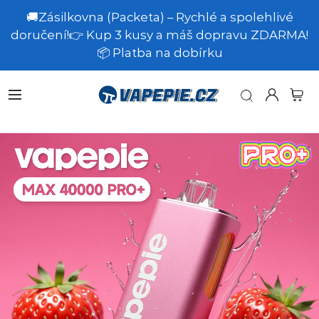
🚚Zásilkovna (Packeta) – Rychlé a spolehlivé
doručení!👉 Kup 3 kusy a máš dopravu ZDARMA!
📦 Platba na dobírku