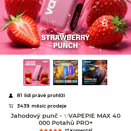
81
lidí právě prohlíží
3439
měsíc prodeje
Jahodový punč - ✨VAPEPIE MAX 40
000 Potahů PRO+
17 Komentář