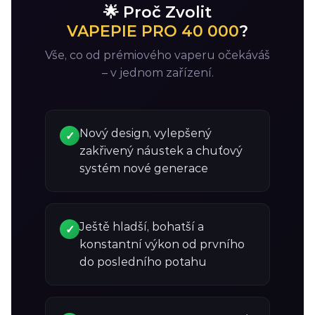
🌟 Proč Zvolit
VAPEPIE PRO 40 000
?
Vše, co od prémiového vaperu očekáváš
– v jednom zařízení.
Nový design, vylepšený
✓
zakřivený náustek a chuťový
systém nové generace
Ještě hladší, bohatší a
✓
konstantní výkon od prvního
do posledního potahu