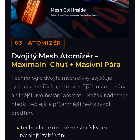
03 · ATOMIZÉR
Dvojitý Mesh Atomizér –
Maximální Chuť + Masivní Pára
Technologie dvojité mesh cívky zajišťuje
rychlejší zahřívání, intenzivnější hustotu páry
a silnější uvolňování aromatu. Každý nádech je
hladší, teplejší a příjemnější než kdykoli
předtím.
Technologie dvojité mesh cívky pro
rychlejší zahřívání