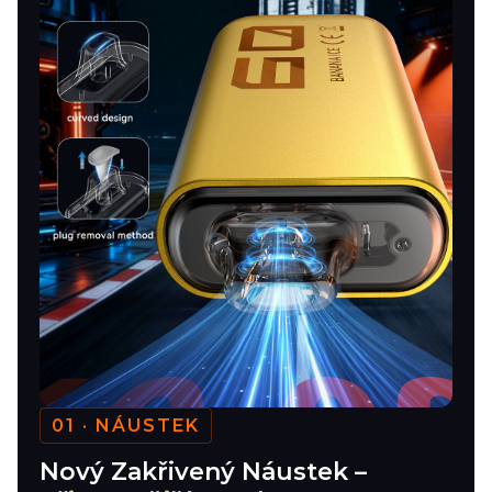
01 · NÁUSTEK
Nový Zakřivený Náustek –