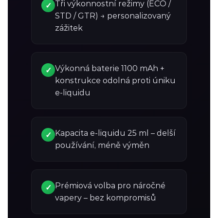
Tři výkonnostní režimy (ECO /
✓
STD / GTR) → personalizovaný
zážitek
Výkonná baterie 1100 mAh +
✓
konstrukce odolná proti úniku
e-liquidu
Kapacita e-liquidu 25 ml – delší
✓
používání, méně výměn
Prémiová volba pro náročné
✓
vapery – bez kompromisů