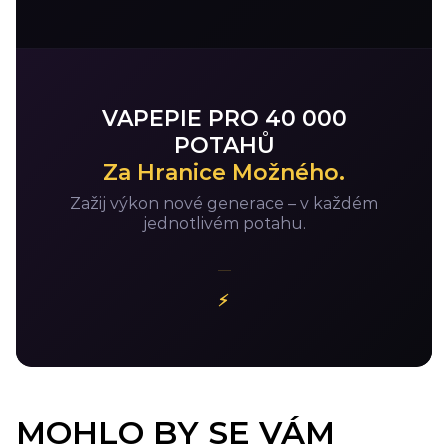
VAPEPIE PRO 40 000
POTAHŮ
Za Hranice Možného.
Zažij výkon nové generace – v každém
jednotlivém potahu.
⚡
MOHLO BY SE VÁM