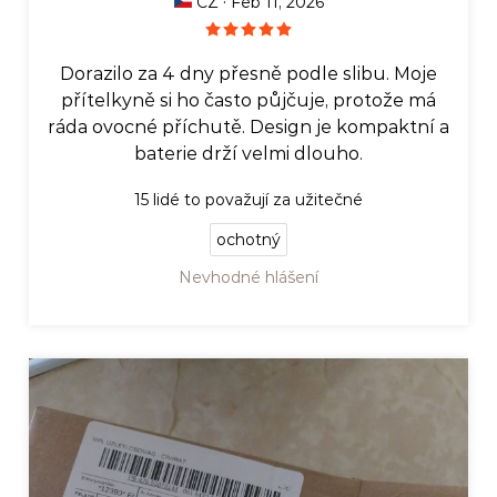
·
CZ
Feb 11, 2026
Dorazilo za 4 dny přesně podle slibu. Moje
přítelkyně si ho často půjčuje, protože má
ráda ovocné příchutě. Design je kompaktní a
baterie drží velmi dlouho.
15
lidé to považují za užitečné
ochotný
Nevhodné hlášení