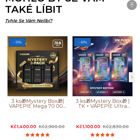
TAKÉ LÍBIT
Tyhle Se Vám Nelíbí?
- 51%
- 61%
3 ks🎁Mystery Box🎁|
3 ks🎁Mystery Box🎁 |
VAPEPIE Mega 70 000
TK × VAPEPIE Ultra
Potahů
Phantom 30 000
Potahů
Kč1,400.00
Kč2,900.00
Kč1,100.00
Kč2,830.00