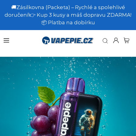
🚚Zásilkovna (Packeta) – Rychlé a spolehlivé
doručení!👉 Kup 3 kusy a máš dopravu ZDARMA!
📦 Platba na dobírku