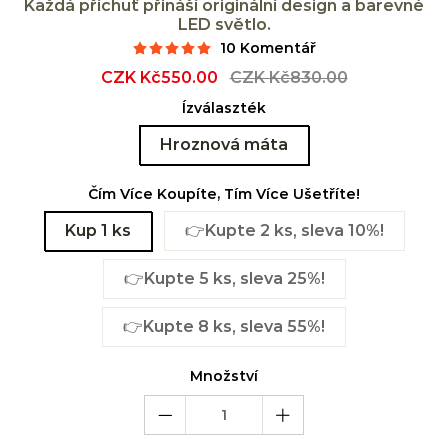
Každá příchuť přináší originální design a barevné
LED světlo.
10 Komentář
Sale
CZK Kč550.00
Regular
CZK Kč830.00
price
price
Ízválaszték
Hroznová máta
Čím Více Koupíte, Tím Více Ušetříte!
Kup 1 ks
👉Kupte 2 ks, sleva 10%!
👉Kupte 5 ks, sleva 25%!
👉Kupte 8 ks, sleva 55%!
Množství