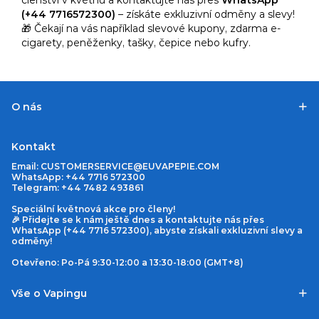
členství v květnu a kontaktujte nás přes
WhatsApp
(+44 7716572300)
– získáte exkluzivní odměny a slevy!
🎁 Čekají na vás například slevové kupony, zdarma e-
cigarety, peněženky, tašky, čepice nebo kufry.
O nás
Kontakt
Email:
CUSTOMERSERVICE@EUVAPEPIE.COM
WhatsApp: +44 7716 572300
Telegram: +44 7482 493861
Speciální květnová akce pro členy!
🎉 Přidejte se k nám ještě dnes a kontaktujte nás přes
WhatsApp (+44 7716 572300), abyste získali exkluzivní slevy a
odměny!
Otevřeno: Po-Pá 9:30-12:00 a 13:30-18:00 (GMT+8)
Vše o Vapingu