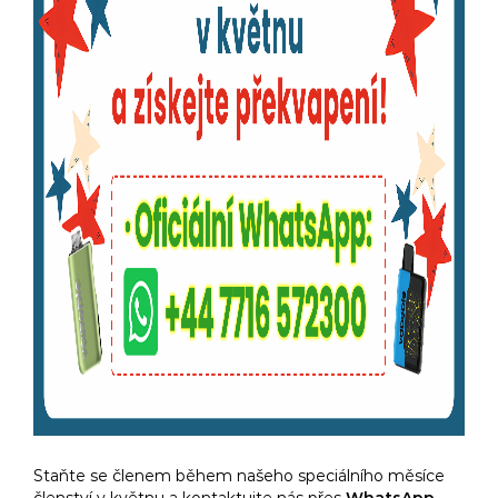
Staňte se členem během našeho speciálního měsíce