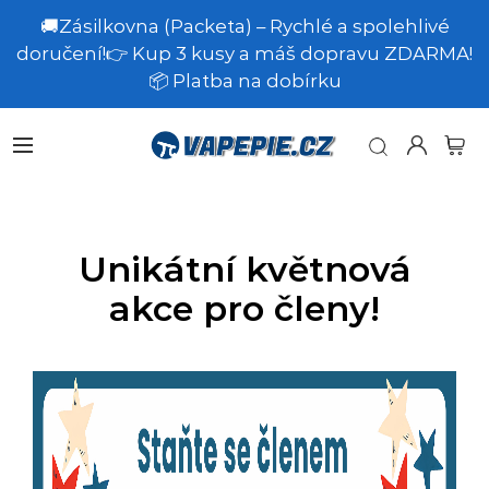
🚚Zásilkovna (Packeta) – Rychlé a spolehlivé
doručení!👉 Kup 3 kusy a máš dopravu ZDARMA!
📦 Platba na dobírku
Unikátní květnová
akce pro členy!