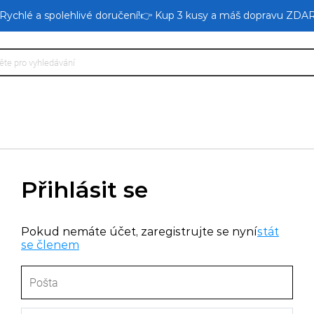
 Rychlé a spolehlivé doručení!👉 Kup 3 kusy a máš dopravu ZDA
Přihlásit se
Pokud nemáte účet, zaregistrujte se nyní
stát
se členem