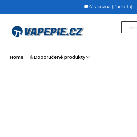
🚚Zásilkovna (Packeta) –
Home
💪Doporučené produkty