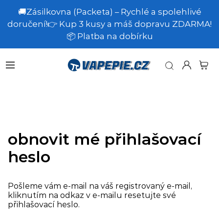
🚚Zásilkovna (Packeta) – Rychlé a spolehlivé
doručení!👉 Kup 3 kusy a máš dopravu ZDARMA!
📦 Platba na dobírku
obnovit mé přihlašovací
heslo
Pošleme vám e-mail na váš registrovaný e-mail,
kliknutím na odkaz v e-mailu resetujte své
přihlašovací heslo.