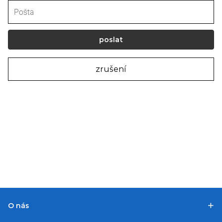
poslat
zrušení
O nás