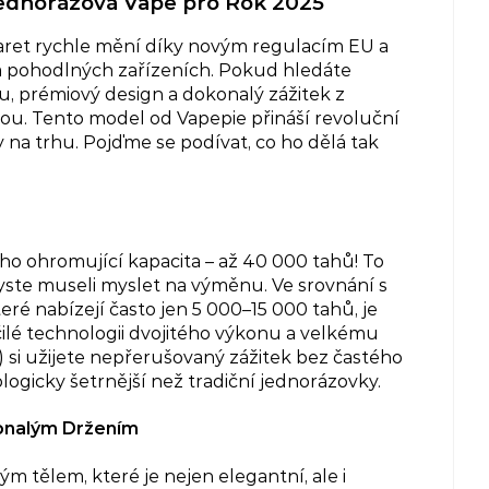
ednorázová Vape pro Rok 2025
igaret rychle mění díky novým regulacím EU a
a pohodlných zařízeních. Pokud hledáte
u, prémiový design a dokonalý zážitek z
ou. Tento model od Vapepie přináší revoluční
 na trhu. Pojďme se podívat, co ho dělá tak
eho ohromující kapacita – až 40 000 tahů! To
byste museli myslet na výměnu. Ve srovnání s
ré nabízejí často jen 5 000–15 000 tahů, je
é technologii dvojitého výkonu a velkému
) si užijete nepřerušovaný zážitek bez častého
kologicky šetrnější než tradiční jednorázovky.
konalým Držením
 tělem, které je nejen elegantní, ale i