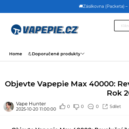
🚚Zásilkovna (Packeta) –
Home
💪Doporučené produkty
Objevte Vapepie Max 40000: Re
Rok 2
Vape Hunter
0
0
0
Sdílet
2025-10-20 11:00:00