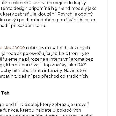
olika milimetrů se snadno vejde do kapsy
yl. Tento design připomíná high-end modely jako
, který zabraňuje klouzání. Povrch je odolný
ako nový i po dlouhodobém používání. A co ten
hodlí při každém tahu.
nabízí 15 unikátních složených
ie Max 40000
jahoda až po osvěžující jablko-citron. Tyto
měřujeme na přirozené a intenzivní aroma bez
ii, kterou používají i top značky jako RAZ
uchý hit nebo ztráta intenzity. Navíc, s 5%
hroat hit, ideální pro přechod od tradičních
ý Tah
h-end LED displej, který zobrazuje úroveň
 je funkce, kterou najdete u pokročilých
ána do jednorázového designu pro maximální