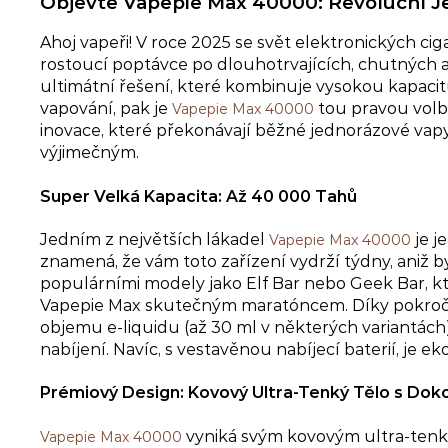
Objevte Vapepie Max 40000: Revoluční J
Ahoj vapeři! V roce 2025 se svět elektronických c
rostoucí poptávce po dlouhotrvajících, chutných 
ultimátní řešení, které kombinuje vysokou kapacit
vapování, pak je
tou pravou volb
Vapepie Max 40000
inovace, které překonávají běžné jednorázové vapy
výjimečným.
Super Velká Kapacita: Až 40 000 Tahů
Jedním z největších lákadel
je j
Vapepie Max 40000
znamená, že vám toto zařízení vydrží týdny, aniž 
populárními modely jako Elf Bar nebo Geek Bar, kte
Vapepie Max skutečným maratóncem. Díky pokročil
objemu e-liquidu (až 30 ml v některých variantách
nabíjení. Navíc, s vestavěnou nabíjecí baterií, je e
Prémiový Design: Kovový Ultra-Tenký Tělo s Do
vyniká svým kovovým ultra-tenkým
Vapepie Max 40000