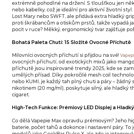
extrémně pohodlné na držení. S tloušťkou jen něk
nebo kabelky, což je ideální pro aktivní životní st
Lost Mary nebo SWFT, ale přidává extra hladký grip
proti škrábancům a otiskům prstů, takže vypadá j
pocit v ruce? Měkký, ergonomický tvar zajišťuje po
Bohatá Paleta Chutí: 15 Složité Ovocné Příchutě
Milovníci ovocných příchutí si přijdou na své!
Vapep
ovocných příchutí, od exotických mixů jako mango-
příchutě jsou inspirované trendy 2025, kde se za
umělých přísad. Díky pokročilé mesh coil technolog
nebo KUMI, je každý tah plný chuti a páry – žádný s
nikotinem (20 mg/ml), poskytuje silný, ale hladký t
cigaret.
High-Tech Funkce: Prémiový LED Displej a Hladk
Co dělá Vapepie Max opravdu prémiovým? Jeho hig
baterie, počet tahů a dokonce i nastavení páry. To
modelů jako GeekBar Pulse X, ale zde je integrov