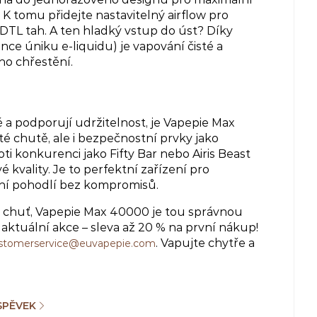
i. K tomu přidejte nastavitelný airflow pro
 DTL tah. A ten hladký vstup do úst? Díky
nce úniku e-liquidu) je vapování čisté a
ho chřestění.
 a podporují udržitelnost, je Vapepie Max
é chutě, ale i bezpečnostní prvky jako
ti konkurenci jako Fifty Bar nebo Airis Beast
kvality. Je to perfektní zařízení pro
lní pohodlí bez kompromisů.
a chuť, Vapepie Max 40000 je tou správnou
e aktuální akce – sleva až 20 % na první nákup!
. Vapujte chytře a
stomerservice@euvapepie.com
SPĚVEK