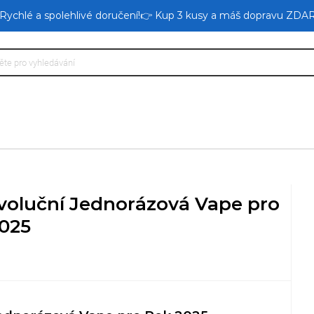
 Rychlé a spolehlivé doručení!👉 Kup 3 kusy a máš dopravu ZDA
voluční Jednorázová Vape pro
025