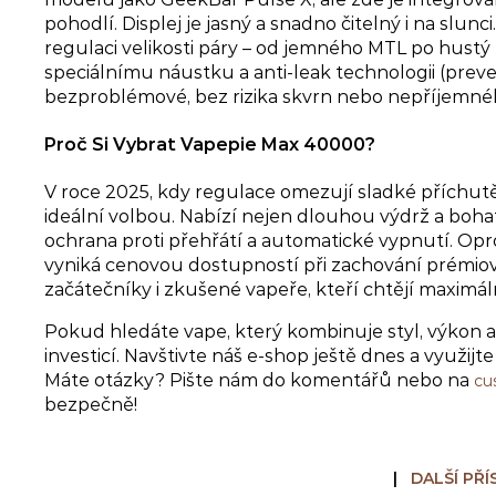
pohodlí. Displej je jasný a snadno čitelný i na slunc
regulaci velikosti páry – od jemného MTL po hustý
speciálnímu náustku a anti-leak technologii (preve
bezproblémové, bez rizika skvrn nebo nepříjemné
Proč Si Vybrat Vapepie Max 40000?
V roce 2025, kdy regulace omezují sladké příchutě
ideální volbou. Nabízí nejen dlouhou výdrž a bohat
ochrana proti přehřátí a automatické vypnutí. Opro
vyniká cenovou dostupností při zachování prémiové 
začátečníky i zkušené vapeře, kteří chtějí maximá
Pokud hledáte vape, který kombinuje styl, výkon 
investicí. Navštivte náš e-shop ještě dnes a využijt
Máte otázky? Pište nám do komentářů nebo na
cu
bezpečně!
|
DALŠÍ PŘÍ