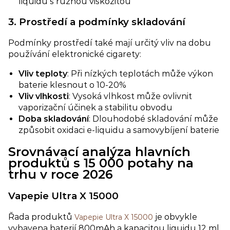
liquidů s různou viskozitou
3. Prostředí a podmínky skladování​
Podmínky prostředí také mají určitý vliv na dobu
používání elektronické cigarety:
Vliv teploty
: Při nízkých teplotách může výkon
baterie klesnout o 10-20%
Vliv vlhkosti
: Vysoká vlhkost může ovlivnit
vaporizační účinek a stabilitu obvodu
Doba skladování​
: Dlouhodobé skladování může
způsobit oxidaci e-liquidu a samovybíjení baterie
Srovnávací analýza hlavních
produktů s 15 000 potahy na
trhu v roce 2026
Vapepie Ultra X 15000
Řada produktů
je obvykle
Vapepie Ultra X 15000
vybavena baterií 800mAh a kapacitou liquidu 12 ml,