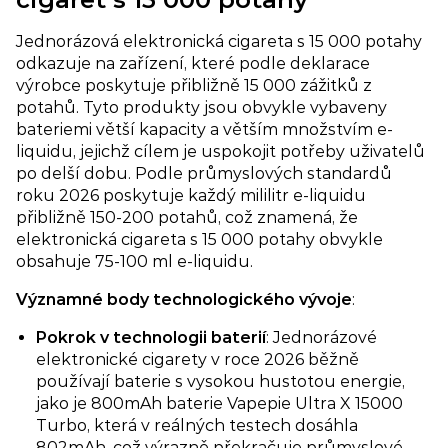
Jednorázová elektronická cigareta s 15 000 potahy
odkazuje na zařízení, které podle deklarace
výrobce poskytuje přibližně 15 000 zážitků z
potahů. Tyto produkty jsou obvykle vybaveny
bateriemi větší kapacity a větším množstvím e-
liquidu, jejichž cílem je uspokojit potřeby uživatelů
po delší dobu. Podle průmyslových standardů
roku 2026 poskytuje každý mililitr e-liquidu
přibližně 150-200 potahů, což znamená, že
elektronická cigareta s 15 000 potahy obvykle
obsahuje 75-100 ml e-liquidu.
Významné body technologického vývoje
:
Pokrok v technologii baterií​
: Jednorázové
elektronické cigarety v roce 2026 běžně
používají baterie s vysokou hustotou energie,
jako je 800mAh baterie Vapepie Ultra X 15000
Turbo, která v reálných testech dosáhla
802mAh, což výrazně překračuje průmyslové