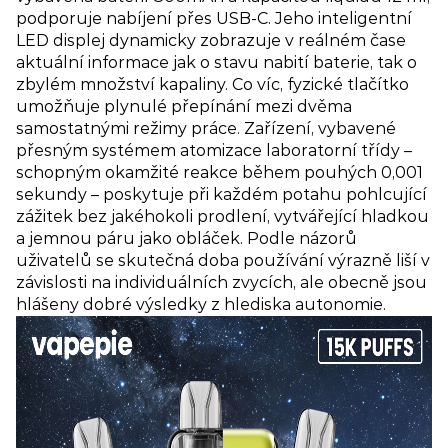
podporuje nabíjení přes USB-C. Jeho inteligentní
LED displej dynamicky zobrazuje v reálném čase
aktuální informace jak o stavu nabití baterie, tak o
zbylém množství kapaliny. Co víc, fyzické tlačítko
umožňuje plynulé přepínání mezi dvěma
samostatnými režimy práce. Zařízení, vybavené
přesným systémem atomizace laboratorní třídy –
schopným okamžité reakce během pouhých 0,001
sekundy – poskytuje při každém potahu pohlcující
zážitek bez jakéhokoli prodlení, vytvářející hladkou
a jemnou páru jako obláček. Podle názorů
uživatelů se skutečná doba používání výrazně liší v
závislosti na individuálních zvycích, ale obecně jsou
hlášeny dobré výsledky z hlediska autonomie.