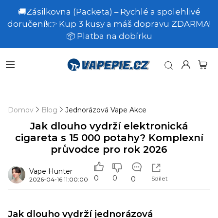
🚚Zásilkovna (Packeta) – Rychlé a spolehlivé
doručení!👉 Kup 3 kusy a máš dopravu ZDARMA!
📦 Platba na dobírku
Domov
Blog
Jednorázová Vape Akce
Jak dlouho vydrží elektronická
cigareta s 15 000 potahy? Komplexní
průvodce pro rok 2026
Vape Hunter
0
0
Sdílet
0
2026-04-16 11:00:00
Jak dlouho vydrží jednorázová