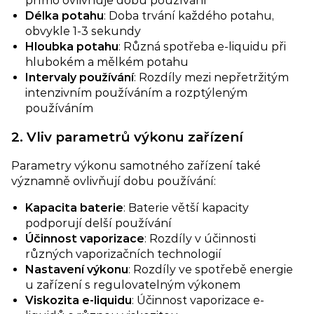
přímo ovlivňuje dobu používání
Délka potahu
: Doba trvání každého potahu,
obvykle 1-3 sekundy
Hloubka potahu
: Různá spotřeba e-liquidu při
hlubokém a mělkém potahu
Intervaly používání​
: Rozdíly mezi nepřetržitým
intenzivním používáním a rozptýleným
používáním
2. Vliv parametrů výkonu zařízení​
Parametry výkonu samotného zařízení také
významně ovlivňují dobu používání:
Kapacita baterie
: Baterie větší kapacity
podporují delší používání
​Účinnost vaporizace
: Rozdíly v účinnosti
různých vaporizačních technologií
Nastavení výkonu
: Rozdíly ve spotřebě energie
u zařízení s regulovatelným výkonem
Viskozita e-liquidu
: Účinnost vaporizace e-