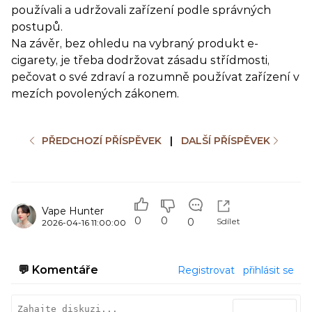
používali a udržovali zařízení podle správných
postupů.
Na závěr, bez ohledu na vybraný produkt e-
cigarety, je třeba dodržovat zásadu střídmosti,
pečovat o své zdraví a rozumně používat zařízení v
mezích povolených zákonem.
PŘEDCHOZÍ PŘÍSPĚVEK
|
DALŠÍ PŘÍSPĚVEK
Vape Hunter
0
0
Sdílet
0
2026-04-16 11:00:00
💬
Komentáře
Registrovat
přihlásit se