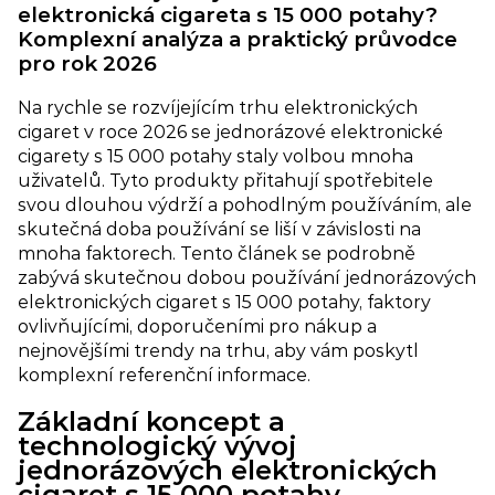
elektronická cigareta s 15 000 potahy?
Komplexní analýza a praktický průvodce
pro rok 2026
Na rychle se rozvíjejícím trhu elektronických
cigaret v roce 2026 se jednorázové elektronické
cigarety s 15 000 potahy staly volbou mnoha
uživatelů. Tyto produkty přitahují spotřebitele
svou dlouhou výdrží a pohodlným používáním, ale
skutečná doba používání se liší v závislosti na
mnoha faktorech. Tento článek se podrobně
zabývá skutečnou dobou používání jednorázových
elektronických cigaret s 15 000 potahy, faktory
ovlivňujícími, doporučeními pro nákup a
nejnovějšími trendy na trhu, aby vám poskytl
komplexní referenční informace.
Základní koncept a
technologický vývoj
jednorázových elektronických
cigaret s 15 000 potahy