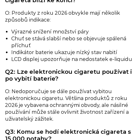
cigareta blíží ke konci?​
O: Produkty z roku 2026 obvykle mají několik
způsobů indikace:
Výrazné snížení množství páry
Chuť se stává slabší nebo se objevuje spálená
příchuť
Indikátor baterie ukazuje nízký stav nabití
LCD displej upozorňuje na nedostatek e-liquidu
Q2: Lze elektronickou cigaretu používat i
po vybití baterie?​
O: Nedoporučuje se dále používat vybitou
elektronickou cigaretu. Většina produktů z roku
2026 je vybavena ochrannými obvody, ale násilné
používání může stále ovlivnit životnost zařízení a
uživatelský zážitek.
Q3: Komu se hodí elektronická cigareta s
15 000 potahy?​