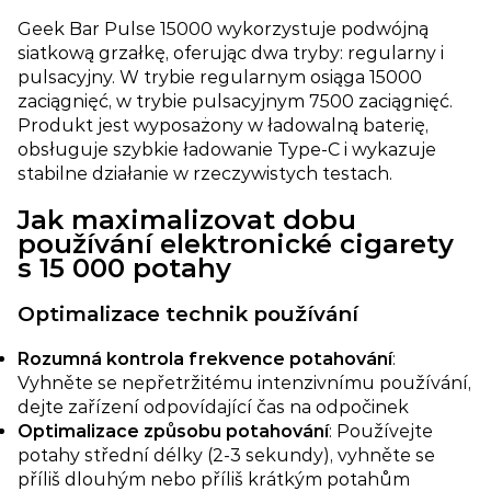
Geek Bar Pulse 15000 wykorzystuje podwójną
siatkową grzałkę, oferując dwa tryby: regularny i
pulsacyjny. W trybie regularnym osiąga 15000
zaciągnięć, w trybie pulsacyjnym 7500 zaciągnięć.
Produkt jest wyposażony w ładowalną baterię,
obsługuje szybkie ładowanie Type-C i wykazuje
stabilne działanie w rzeczywistych testach.
Jak maximalizovat dobu
používání elektronické cigarety
s 15 000 potahy
Optimalizace technik používání​
Rozumná kontrola frekvence potahování​
:
Vyhněte se nepřetržitému intenzivnímu používání,
dejte zařízení odpovídající čas na odpočinek
Optimalizace způsobu potahování​
: Používejte
potahy střední délky (2-3 sekundy), vyhněte se
příliš dlouhým nebo příliš krátkým potahům